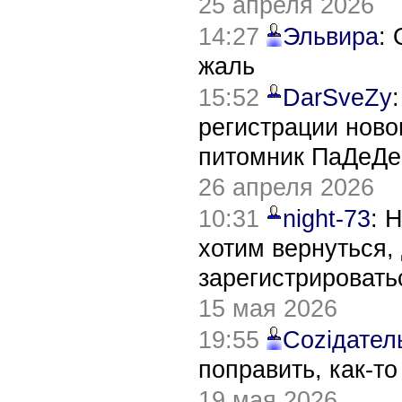
25 апреля 2026
14:27
Эльвира
:
жаль
15:52
DarSveZy
регистрации нов
питомник ПаДеДе
26 апреля 2026
10:31
night-73
: 
хотим вернуться,
зарегистрировать
15 мая 2026
19:55
Соziдател
поправить, как-т
19 мая 2026