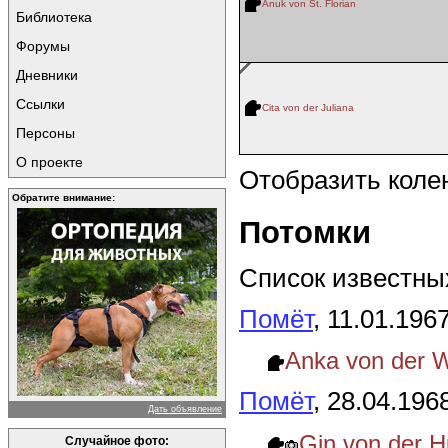
Anuk von St. Florian
Библиотека
Форумы
Дневники
Ссылки
Cita von der Juliana
Персоны
О проекте
Отобразить коле
Обратите внимание:
Потомки
Список известных
Помёт
, 11.01.196
Anka von der W
Помёт
, 28.04.196
Дать объявление
Gin von der 
Случайное фото: