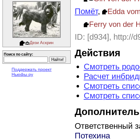
Помёт
,
Edda vom
Ferry von der 
ID: [d934], http://
Дези Аскрин
Действия
Поиск по сайту:
Смотреть род
Поддержать проект
Расчет инбрид
Ньюфы.ру
Смотреть спис
Смотреть спис
Дополнитель
Ответственный з
Потехина