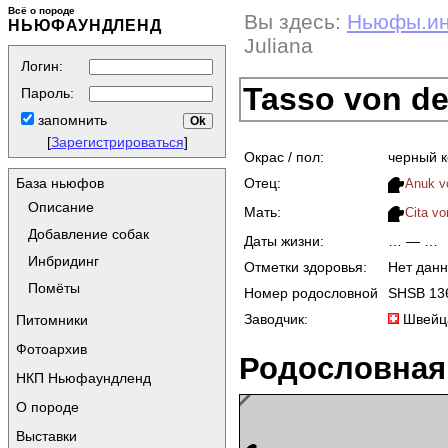
Всё о породе
Вы здесь:
Ньюфы.и
НЬЮФАУНДЛЕНД
Juliana
Логин:
Tasso von de
Пароль:
запомнить
[
Зарегистрироваться
]
Окрас / пол:
черный 
Отец:
База ньюфов
Anuk vo
Описание
Мать:
Cita vo
Добавление собак
Даты жизни:
… — …
Инбридинг
Отметки здоровья:
Нет дан
Помёты
Номер родословной
SHSB 13
Заводчик:
Швейц
Питомники
Фотоархив
Родословная
НКП Ньюфаундленд
О породе
Выставки