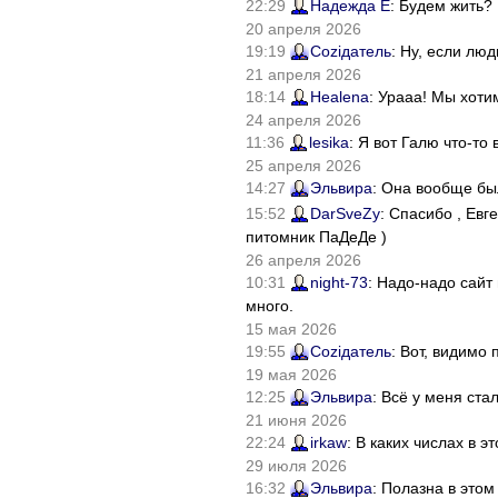
22:29
Надежда Е
: Будем жить?
20 апреля 2026
19:19
Соziдатель
: Ну, если лю
21 апреля 2026
18:14
Healena
: Урааа! Мы хоти
24 апреля 2026
11:36
lesika
: Я вот Галю что-т
25 апреля 2026
14:27
Эльвира
: Она вообще бы
15:52
DarSveZy
: Спасибо , Ев
питомник ПаДеДе )
26 апреля 2026
10:31
night-73
: Надо-надо сайт
много.
15 мая 2026
19:55
Соziдатель
: Вот, видимо
19 мая 2026
12:25
Эльвира
: Всё у меня ста
21 июня 2026
22:24
irkaw
: В каких числах в 
29 июля 2026
16:32
Эльвира
: Полазна в это