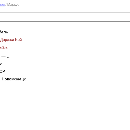
фов
/ Маркус
бель
 Дарджи Бей
ейка
6 — …
х
ССР
, Новокузнецк