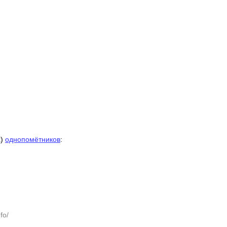
х)
однопомётников
:
fo/