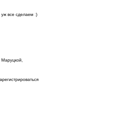
 уж все сделаем :)
ы Маруцкой,
зарегистрироваться