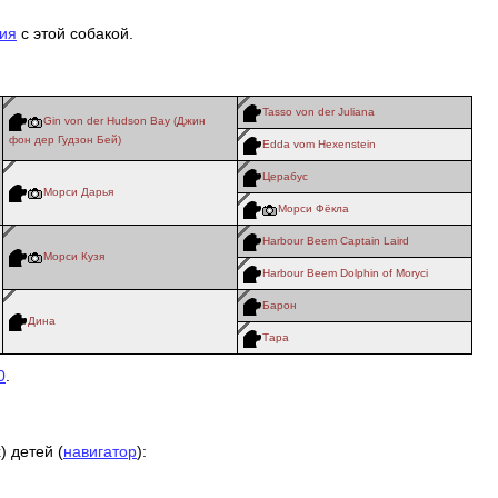
ия
с этой собакой.
Tasso von der Juliana
Gin von der Hudson Bay (Джин
фон дер Гудзон Бей)
Edda vom Hexenstein
Церабус
Морси Дарья
Морси Фёкла
Harbour Beem Captain Laird
Морси Кузя
Harbour Beem Dolphin of Moryci
Барон
Дина
Тара
0
.
) детей (
навигатор
):