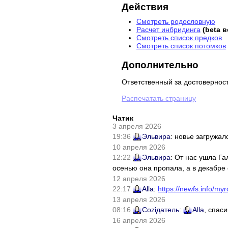
Действия
Смотреть родословную
Расчет инбридинга
(beta 
Смотреть список предков
Смотреть список потомков
Дополнительно
Ответственный за достовернос
Распечатать страницу
Чатик
3 апреля 2026
19:36
Эльвира
: новье загружал
10 апреля 2026
12:22
Эльвира
: От нас ушла Г
осенью она пропала, а в декабре 
12 апреля 2026
22:17
Alla
:
https://newfs.info/myr
13 апреля 2026
08:16
Соziдатель
:
Alla
, спас
16 апреля 2026