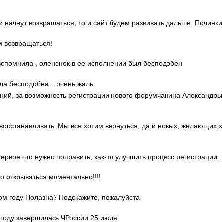
ди начнут возвращаться, то и сайт будем развивать дальше. Починки
м возвращаться!
о вспомнила , олененок в ее исполнении был бесподобен
ла бесподобна... очень жаль
гений, за возможность регистрации нового форумчанина Александр
 восстанавливать. Мы все хотим вернуться, да и новых, желающих 
 первое что нужно поправить, как-то улучшить процесс регистрации..
ло открываться моментально!!!!
этом году Полазна? Подскажите, пожалуйста
м году завершилась ЧРоссии 25 июля