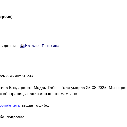
версия)
ть данных:
Наталья Потехина
ось 8 минут 50 сек.
алина Бондаренко, Мадам Габо... Галя умерла 25.08.2025. Мы пере
с её страницы написал сын, что мамы нет.
oom/letters/
выдаёт ошибку
ибо, поправил