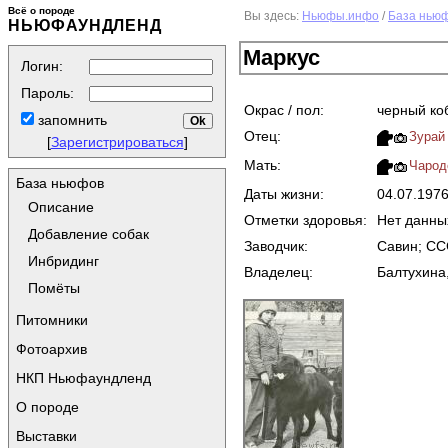
Всё о породе
Вы здесь:
Ньюфы.инфо
/
База нью
НЬЮФАУНДЛЕНД
Маркус
Логин:
Пароль:
Окрас / пол:
черный ко
запомнить
Отец:
Зурай
[
Зарегистрироваться
]
Мать:
Чарод
База ньюфов
Даты жизни:
04.07.197
Описание
Отметки здоровья:
Нет данны
Добавление собак
Заводчик:
Савин; С
Инбридинг
Владелец:
Балтухина
Помёты
Питомники
Фотоархив
НКП Ньюфаундленд
О породе
Выставки