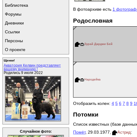
Библиотека
В фотоархиве есть
1 фотограф
Форумы
Родословная
Дневники
Ссылки
Персоны
Зурай Дарджи Бей
О проекте
Щенки!
Акватория Келвин представляет
вашему вниманию !
Родились 9 июля 2022
Чародейка
Отобразить колен:
4
5
6
7
8
9
1
Потомки
Список известных (базе данных
Случайное фото:
Помёт
, 29.03.1977,
:
Астрид