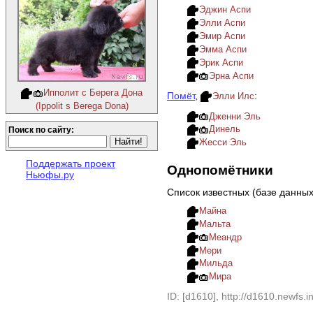
Эджин Аспи
Элли Аспи
Эмир Аспи
Эмма Аспи
Эрик Аспи
Эрна Аспи
Ипполит с Берега Дона
Помёт
,
:
Элли Илс
(Ippolit s Berega Dona)
Дженни Эль
Динель
Поиск по сайту:
Жесси Эль
Поддержать проект
Однопомётники
Ньюфы.ру
Список известных (базе данны
Майна
Мальта
Меандр
Мери
Мильда
Мира
ID: [d1610], http://d1610.newfs.in