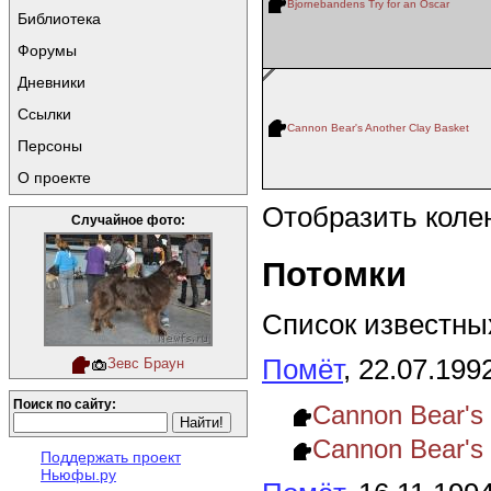
Bjornebandens Try for an Oscar
Библиотека
Форумы
Дневники
Ссылки
Cannon Bear's Another Clay Basket
Персоны
О проекте
Отобразить коле
Случайное фото:
Потомки
Список известных
Помёт
, 22.07.199
Зевс Браун
Поиск по сайту:
Cannon Bear's
Cannon Bear's
Поддержать проект
Ньюфы.ру