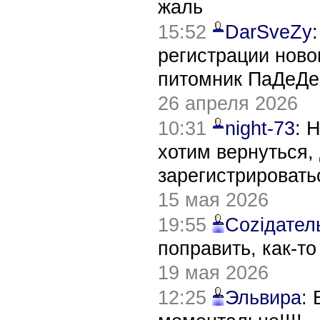
жаль
15:52
DarSveZy
регистрации нов
питомник ПаДеДе
26 апреля 2026
10:31
night-73
: 
хотим вернуться,
зарегистрировать
15 мая 2026
19:55
Соziдател
поправить, как-т
19 мая 2026
12:25
Эльвира
: