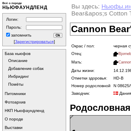
Всё о породе
Вы здесь:
Ньюфы.и
НЬЮФАУНДЛЕНД
Bear&apos;s Cotton 
Логин:
Cannon Bear'
Пароль:
запомнить
[
Зарегистрироваться
]
Окрас / пол:
черная с
Отец:
База ньюфов
Bjorne
Описание
Мать:
Cannon
Добавление собак
Даты жизни:
14.12.1
Инбридинг
Отметки здоровья:
HD-B
Помёты
Номер родословной
N 08625/
Заводчик:
Дани
Питомники
Фотоархив
Родословная
НКП Ньюфаундленд
О породе
Выставки