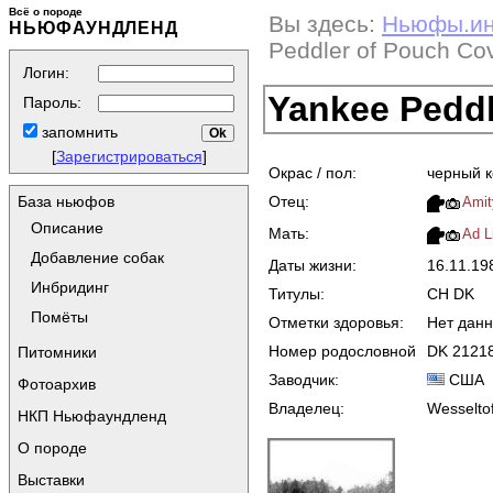
Всё о породе
Вы здесь:
Ньюфы.и
НЬЮФАУНДЛЕНД
Peddler of Pouch Co
Логин:
Yankee Peddl
Пароль:
запомнить
[
Зарегистрироваться
]
Окрас / пол:
черный 
Отец:
База ньюфов
Amit
Описание
Мать:
Ad L
Добавление собак
Даты жизни:
16.11.1
Инбридинг
Титулы:
CH DK
Помёты
Отметки здоровья:
Нет дан
Номер родословной
DK 2121
Питомники
Заводчик:
США
Фотоархив
Владелец:
Wesseltof
НКП Ньюфаундленд
О породе
Выставки