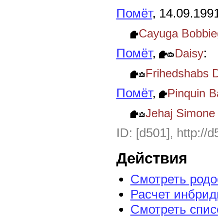
Помёт
, 14.09.199
Cayuga Bobbieg
Помёт
,
:
Daisy
Frihedshabs 
Помёт
,
Pinquin B
Jehaj Simone
ID: [d501], http://
Действия
Смотреть род
Расчет инбрид
Смотреть спис