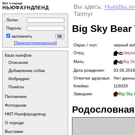
Всё о породе
Вы здесь:
Ньюфы.и
НЬЮФАУНДЛЕНД
Taimyr
Логин:
Big Sky Bear
Пароль:
запомнить
[
Зарегистрироваться
]
Окрас / пол:
черный ко
Отец:
Velyke
База ньюфов
Мать:
Big Sk
Описание
Дата рождения:
02.05.201
Добавление собак
Отметки здоровья:
Нет данны
Инбридинг
Клеймо
116029
Помёты
Заводчик:
Big Sky
Питомники
Фотоархив
Родословная
НКП Ньюфаундленд
О породе
Выставки