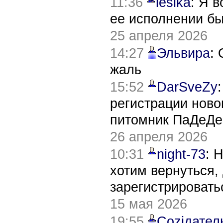
11:36
lesika
: Я 
ее исполнении б
25 апреля 2026
14:27
Эльвира
:
жаль
15:52
DarSveZy
регистрации нов
питомник ПаДеДе
26 апреля 2026
10:31
night-73
: 
хотим вернуться,
зарегистрировать
15 мая 2026
19:55
Соziдател