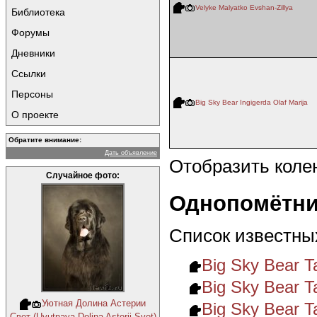
Velyke Malyatko Evshan-Zillya
Библиотека
Форумы
Дневники
Ссылки
Персоны
Big Sky Bear Ingigerda Olaf Marija
О проекте
Обратите внимание:
Дать объявление
Отобразить коле
Случайное фото:
Однопомётни
Список известны
Big Sky Bear Ta
Big Sky Bear T
Уютная Долина Астерии
Big Sky Bear T
Свет (Uyutnaya Dolina Asterii Svet)