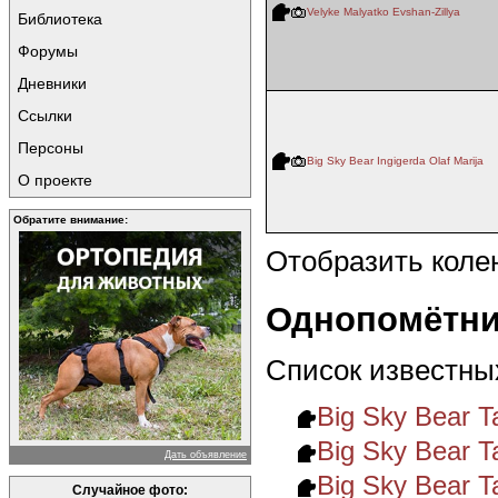
Velyke Malyatko Evshan-Zillya
Библиотека
Форумы
Дневники
Ссылки
Персоны
Big Sky Bear Ingigerda Olaf Marija
О проекте
Обратите внимание:
Отобразить коле
Однопомётни
Список известны
Big Sky Bear Ta
Big Sky Bear T
Дать объявление
Big Sky Bear T
Случайное фото: