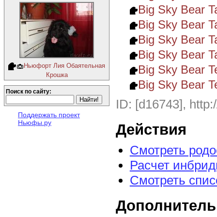
Big Sky Bear T
Big Sky Bear Ta
Big Sky Bear T
Big Sky Bear T
Ньюфорт Лия Обаятельная
Big Sky Bear 
Крошка
Big Sky Bear T
Поиск по сайту:
ID: [d16743], http:
Поддержать проект
Ньюфы.ру
Действия
Смотреть род
Расчет инбрид
Смотреть спис
Дополнитель