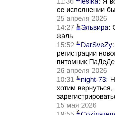
11:36
lesika
: Я 
ее исполнении б
25 апреля 2026
14:27
Эльвира
:
жаль
15:52
DarSveZy
регистрации нов
питомник ПаДеДе
26 апреля 2026
10:31
night-73
: 
хотим вернуться,
зарегистрировать
15 мая 2026
19:55
Соziдател