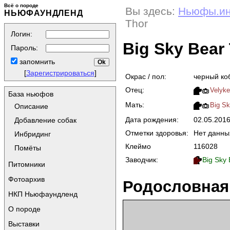
Всё о породе
Вы здесь:
Ньюфы.и
НЬЮФАУНДЛЕНД
Thor
Логин:
Big Sky Bear
Пароль:
запомнить
[
Зарегистрироваться
]
Окрас / пол:
черный ко
Отец:
Velyke
База ньюфов
Мать:
Big Sk
Описание
Дата рождения:
02.05.201
Добавление собак
Отметки здоровья:
Нет данны
Инбридинг
Клеймо
116028
Помёты
Заводчик:
Big Sky
Питомники
Фотоархив
Родословная
НКП Ньюфаундленд
О породе
Выставки