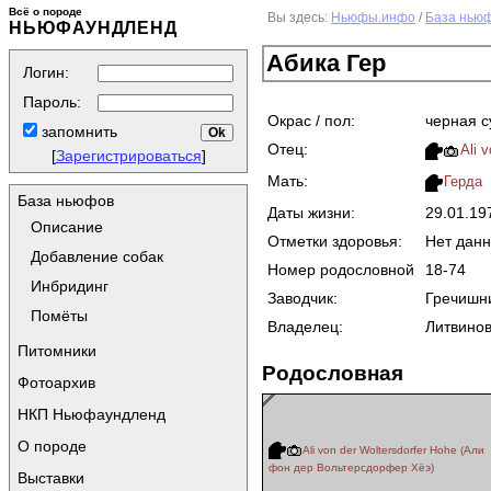
Всё о породе
Вы здесь:
Ньюфы.инфо
/
База нью
НЬЮФАУНДЛЕНД
Абика Гер
Логин:
Пароль:
Окрас / пол:
черная с
запомнить
Отец:
Ali 
[
Зарегистрироваться
]
Мать:
Герда
База ньюфов
Даты жизни:
29.01.1
Описание
Отметки здоровья:
Нет дан
Добавление собак
Номер родословной
18-74
Инбридинг
Заводчик:
Гречишн
Помёты
Владелец:
Литвинов
Питомники
Родословная
Фотоархив
НКП Ньюфаундленд
О породе
Ali von der Woltersdorfer Hohe (Али
фон дер Вольтерсдорфер Хёэ)
Выставки