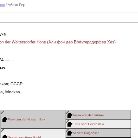
фов
/ Абика Гер
ука
von der Woltersdorfer Hohe (Али фон дер Вольтерсдорфер Хёэ)
974 — …
ных
иков; СССР
а, Москва
Tasso von der Juliana
Ferry von der Hudson Bay
Edda vom Hexenstein
Alf vom Dolgensee
Beatrix vom Arres Pfuhl