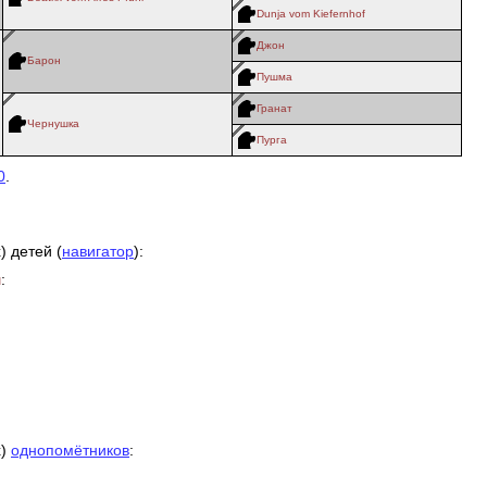
Dunja vom Kiefernhof
Джон
Барон
Пушма
Гранат
Чернушка
Пурга
0
.
) детей (
навигатор
):
:
н
х)
однопомётников
: