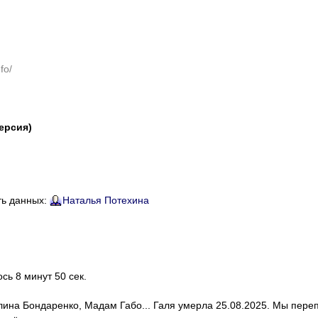
fo/
версия)
ть данных:
Наталья Потехина
ось 8 минут 50 сек.
алина Бондаренко, Мадам Габо... Галя умерла 25.08.2025. Мы пере