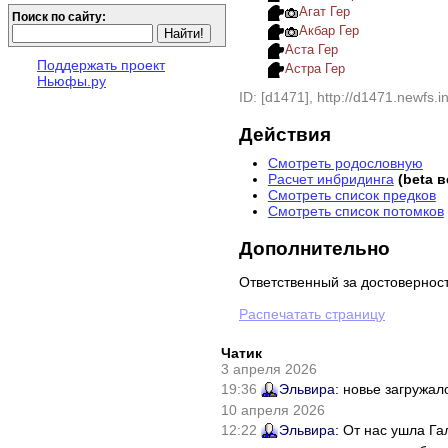
Агат Гер
Поиск по сайту:
Акбар Гер
Аста Гер
Поддержать проект
Астра Гер
Ньюфы.ру
ID: [d1471], http://d1471.newfs.in
Действия
Смотреть родословную
Расчет инбридинга
(beta 
Смотреть список предков
Смотреть список потомков
Дополнительно
Ответственный за достовернос
Распечатать страницу
Чатик
3 апреля 2026
19:36
Эльвира
: новье загружал
10 апреля 2026
12:22
Эльвира
: От нас ушла Г