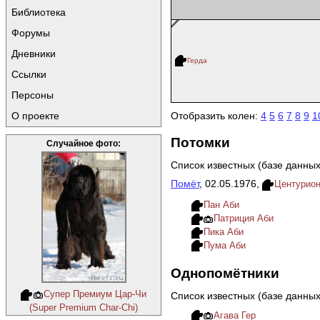
Библиотека
Форумы
Дневники
Герда
Ссылки
Персоны
О проекте
Отобразить колен:
4
5
6
7
8
9
1
Потомки
Случайное фото:
Список известных (базе данных
Помёт
, 02.05.1976,
Центурио
Пан Аби
Патриция Аби
Пика Аби
Пума Аби
Однопомётники
Супер Премиум Цар-Чи
Список известных (базе данны
(Super Premium Char-Chi)
Агава Гер