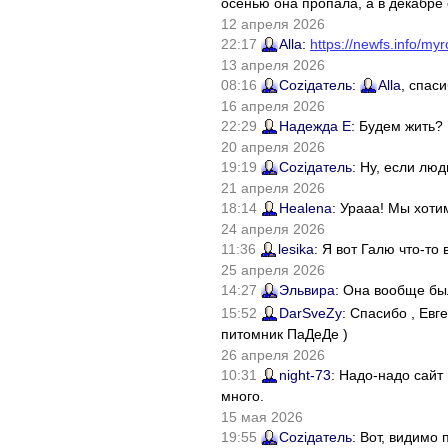
осенью она пропала, а в декабре 
12 апреля 2026
22:17
Alla
:
https://newfs.info/myr
13 апреля 2026
08:16
Соziдатель
:
Alla
, спас
16 апреля 2026
22:29
Надежда Е
: Будем жить?
20 апреля 2026
19:19
Соziдатель
: Ну, если лю
21 апреля 2026
18:14
Healena
: Урааа! Мы хоти
24 апреля 2026
11:36
lesika
: Я вот Галю что-т
25 апреля 2026
14:27
Эльвира
: Она вообще бы
15:52
DarSveZy
: Спасибо , Ев
питомник ПаДеДе )
26 апреля 2026
10:31
night-73
: Надо-надо сайт
много.
15 мая 2026
19:55
Соziдатель
: Вот, видимо