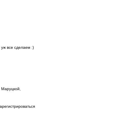
 уж все сделаем :)
ы Маруцкой,
зарегистрироваться