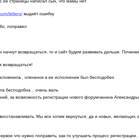
с её страницы написал сын, что мамы нет.
oom/letters/
выдаёт ошибку
ибо, поправил
ди начнут возвращаться, то и сайт будем развивать дальше. Починки
м возвращаться!
о вспомнила , олененок в ее исполнении был бесподобен
ла бесподобна... очень жаль
гений, за возможность регистрации нового форумчанина Александр
 восстанавливать. Мы все хотим вернуться, да и новых, желающих 
 первое что нужно поправить, как-то улучшить процесс регистрации..