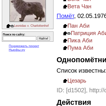
Вета Чан
Помёт
, 02.05.197
Пан Аби
Leonidas v. Сharlottenhof
Патриция Аб
Поиск по сайту:
Пика Аби
Поддержать проект
Пума Аби
Ньюфы.ру
Однопомётни
Список известны
Цезарь
ID: [d1502], http:/
Действия