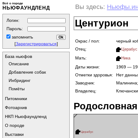
Всё о породе
Вы здесь:
Ньюфы.и
НЬЮФАУНДЛЕНД
Центурион
Логин:
Пароль:
запомнить
Окрас / пол:
черный ко
[
Зарегистрироваться
]
Отец:
Церабус
База ньюфов
Мать:
Ника
Описание
Даты жизни:
1969 — 19
Добавление собак
Отметки здоровья:
Нет данны
Инбридинг
Заводчик:
Малинина
Помёты
Владелец:
Ключански
Питомники
Родословная
Фотоархив
НКП Ньюфаундленд
О породе
Церабус
Выставки