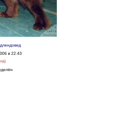
длендовед
006 в 22:43
ina)
еделён