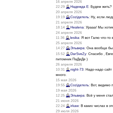
16 апреля 2026
22:29
Надежда Е
: Будем жить?
20 апреля 2026
19:19
Соziдатель
: Ну, если лю
21 апреля 2026
18:14
Healena
: Урааа! Мы хоти
24 апреля 2026
11:36
lesika
: Я вот Галю что-т
25 апреля 2026
14:27
Эльвира
: Она вообще бы
15:52
DarSveZy
: Спасибо , Ев
питомник ПаДеДе )
26 апреля 2026
10:31
night-73
: Надо-надо сайт
много.
15 мая 2026
19:55
Соziдатель
: Вот, видимо
19 мая 2026
12:25
Эльвира
: Всё у меня ста
21 июня 2026
22:24
irkaw
: В каких числах в 
29 июля 2026