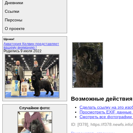
Дневники
Ссылки
Персоны
О проекте
Щенки!
Акватория Келвин представляет
вашему вниманию !
Родились 9 июля 2022
Возможные действия
Сделать ссылку на это из
Случайное фото:
Просмотреть EXIF данные
Смотреть все фотографии 
ID: [f378], https://f378.newfs.info/