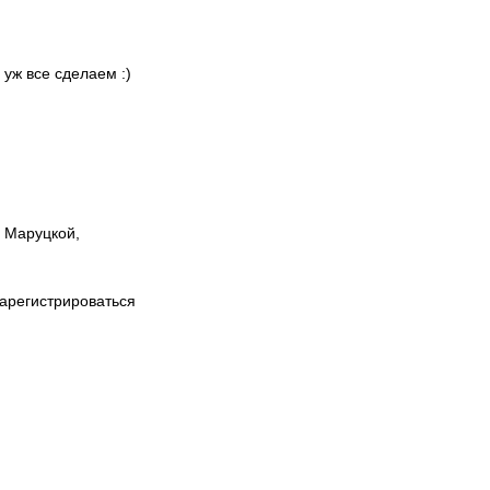
 уж все сделаем :)
ы Маруцкой,
зарегистрироваться