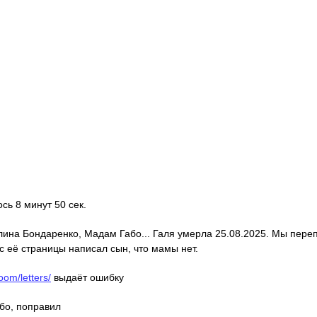
ось 8 минут 50 сек.
алина Бондаренко, Мадам Габо... Галя умерла 25.08.2025. Мы пере
с её страницы написал сын, что мамы нет.
oom/letters/
выдаёт ошибку
ибо, поправил