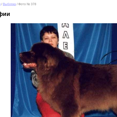
в
/
Выборка
/ Фото № 378
фии