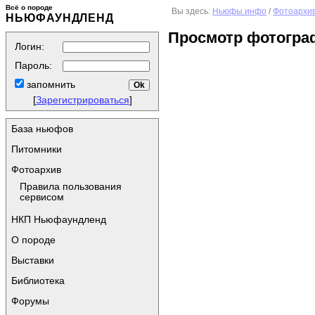
Всё о породе
Вы здесь:
Ньюфы.инфо
/
Фотоархи
НЬЮФАУНДЛЕНД
Просмотр фотогра
Логин:
Пароль:
запомнить
[
Зарегистрироваться
]
База ньюфов
Питомники
Фотоархив
Правила пользования
сервисом
НКП Ньюфаундленд
О породе
Выставки
Библиотека
Форумы