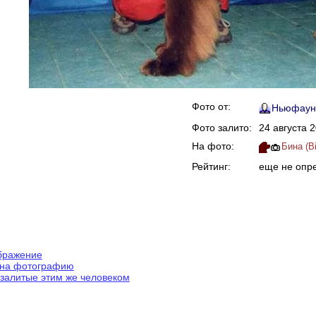
Фото от:
Ньюфаун
Фото залито:
24 августа 2
На фото:
Бина (B
Рейтинг:
еще не опр
ображение
 на фотографию
залитые этим же человеком