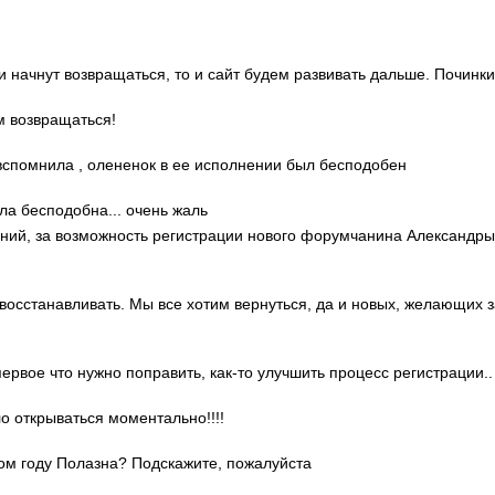
ди начнут возвращаться, то и сайт будем развивать дальше. Починки
м возвращаться!
о вспомнила , олененок в ее исполнении был бесподобен
ла бесподобна... очень жаль
гений, за возможность регистрации нового форумчанина Александр
 восстанавливать. Мы все хотим вернуться, да и новых, желающих 
 первое что нужно поправить, как-то улучшить процесс регистрации..
ло открываться моментально!!!!
этом году Полазна? Подскажите, пожалуйста