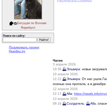
Распечатать страницу
Бегущая по Волнам
Фиребалл
Поиск по сайту:
Поддержать проект
Ньюфы.ру
Чатик
3 апреля 2026
19:36
Эльвира
: новье загружал
10 апреля 2026
12:22
Эльвира
: От нас ушла Г
осенью она пропала, а в декабре 
12 апреля 2026
22:17
Alla
:
https://newfs.info/myr
13 апреля 2026
08:16
Соziдатель
:
Alla
, спас