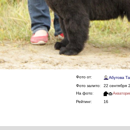
Фото от:
Абутова Т
Фото залито:
22 сентября 2
На фото:
Акватори
Рейтинг:
16