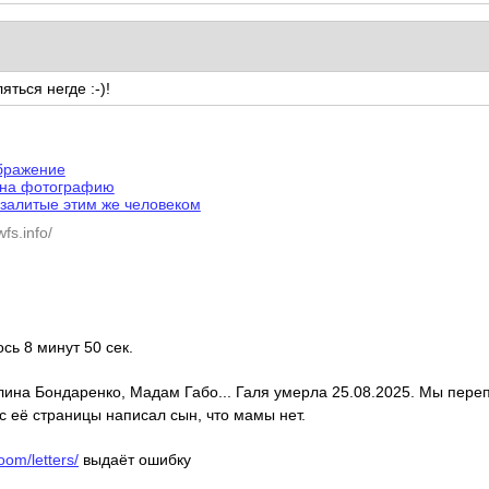
ться негде :-)!
ображение
 на фотографию
залитые этим же человеком
fs.info/
ось 8 минут 50 сек.
алина Бондаренко, Мадам Габо... Галя умерла 25.08.2025. Мы пере
с её страницы написал сын, что мамы нет.
oom/letters/
выдаёт ошибку