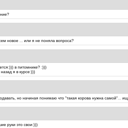
ение?
сем новое ... или я не поняла вопроса?
тся:))) в питомнике? :)))
назад я в курсе:)))
одавать, но начиная понимаю что "такая корова нужна самой"... и
ие руки это свои:)))