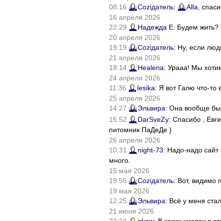
08:16
Соziдатель
:
Alla
, спас
16 апреля 2026
22:29
Надежда Е
: Будем жить?
20 апреля 2026
19:19
Соziдатель
: Ну, если лю
21 апреля 2026
18:14
Healena
: Урааа! Мы хоти
24 апреля 2026
11:36
lesika
: Я вот Галю что-т
25 апреля 2026
14:27
Эльвира
: Она вообще бы
15:52
DarSveZy
: Спасибо , Ев
питомник ПаДеДе )
26 апреля 2026
10:31
night-73
: Надо-надо сайт
много.
15 мая 2026
19:55
Соziдатель
: Вот, видимо
19 мая 2026
12:25
Эльвира
: Всё у меня ста
21 июня 2026