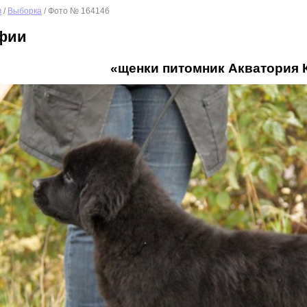
в
/
Выборка
/ Фото № 164146
фии
«щенки питомник Акватория 