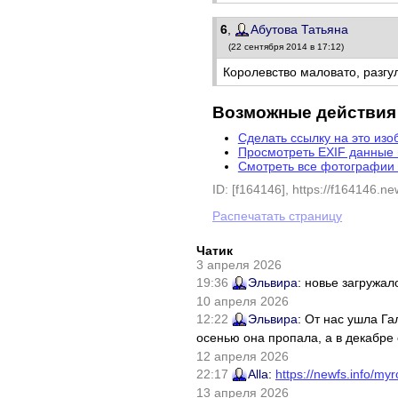
6
,
Абутова Татьяна
(22 сентября 2014 в 17:12)
Королевство маловато, разгуля
Возможные действия
Сделать ссылку на это из
Просмотреть EXIF данные
Смотреть все фотографии 
ID: [f164146], https://f164146.new
Распечатать страницу
Чатик
3 апреля 2026
19:36
Эльвира
: новье загружал
10 апреля 2026
12:22
Эльвира
: От нас ушла Г
осенью она пропала, а в декабре 
12 апреля 2026
22:17
Alla
:
https://newfs.info/myr
13 апреля 2026