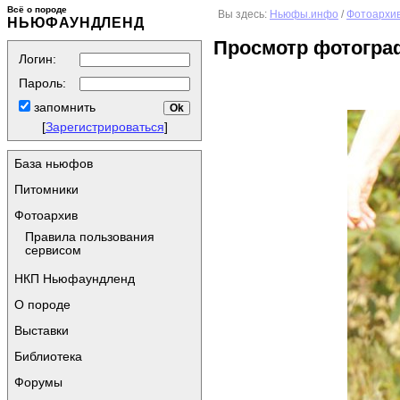
Всё о породе
Вы здесь:
Ньюфы.инфо
/
Фотоархи
НЬЮФАУНДЛЕНД
Просмотр фотогра
Логин:
Пароль:
запомнить
[
Зарегистрироваться
]
База ньюфов
Питомники
Фотоархив
Правила пользования
сервисом
НКП Ньюфаундленд
О породе
Выставки
Библиотека
Форумы