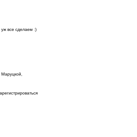
 уж все сделаем :)
ы Маруцкой,
зарегистрироваться