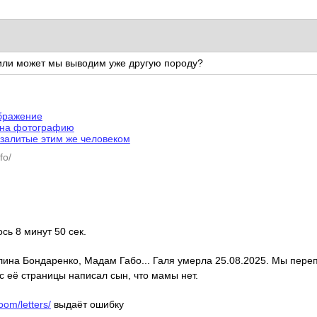
 или может мы выводим уже другую породу?
ображение
 на фотографию
залитые этим же человеком
fo/
ось 8 минут 50 сек.
алина Бондаренко, Мадам Габо... Галя умерла 25.08.2025. Мы пере
с её страницы написал сын, что мамы нет.
oom/letters/
выдаёт ошибку