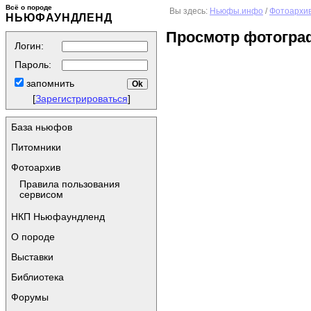
Всё о породе
Вы здесь:
Ньюфы.инфо
/
Фотоархи
НЬЮФАУНДЛЕНД
Просмотр фотогра
Логин:
Пароль:
запомнить
[
Зарегистрироваться
]
База ньюфов
Питомники
Фотоархив
Правила пользования
сервисом
НКП Ньюфаундленд
О породе
Выставки
Библиотека
Форумы