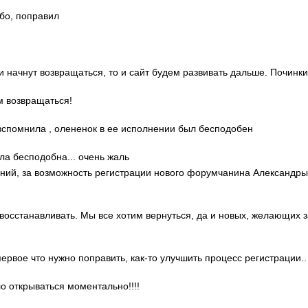
ибо, поправил
ди начнут возвращаться, то и сайт будем развивать дальше. Починки
м возвращаться!
о вспомнила , олененок в ее исполнении был бесподобен
ла бесподобна... очень жаль
гений, за возможность регистрации нового форумчанина Александр
 восстанавливать. Мы все хотим вернуться, да и новых, желающих 
 первое что нужно поправить, как-то улучшить процесс регистрации..
ло открываться моментально!!!!