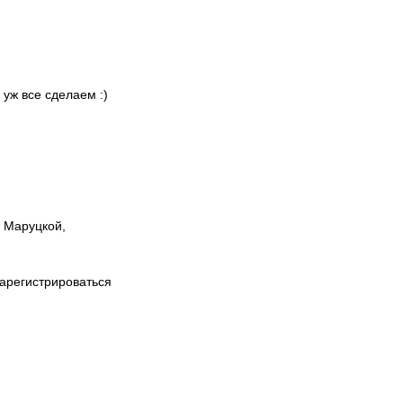
 уж все сделаем :)
ы Маруцкой,
зарегистрироваться