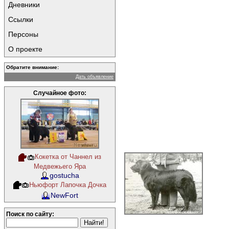
Дневники
Ссылки
Персоны
О проекте
Обратите внимание:
Дать объявление
Случайное фото:
Кокетка от Чаннел из
Медвежьего Яра
gostucha
Ньюфорт Лапочка Дочка
NewFort
Поиск по сайту: