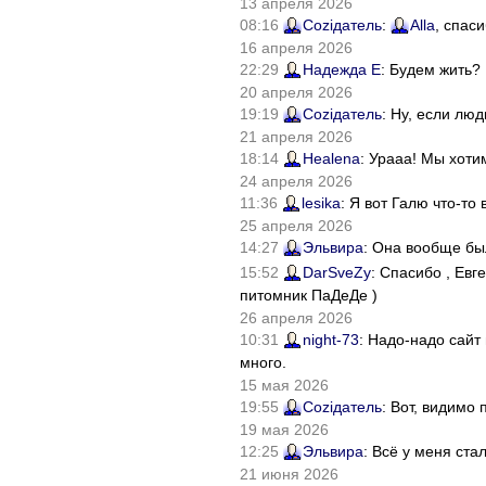
13 апреля 2026
08:16
Соziдатель
:
Alla
, спас
16 апреля 2026
22:29
Надежда Е
: Будем жить?
20 апреля 2026
19:19
Соziдатель
: Ну, если лю
21 апреля 2026
18:14
Healena
: Урааа! Мы хоти
24 апреля 2026
11:36
lesika
: Я вот Галю что-т
25 апреля 2026
14:27
Эльвира
: Она вообще бы
15:52
DarSveZy
: Спасибо , Ев
питомник ПаДеДе )
26 апреля 2026
10:31
night-73
: Надо-надо сайт
много.
15 мая 2026
19:55
Соziдатель
: Вот, видимо
19 мая 2026
12:25
Эльвира
: Всё у меня ста
21 июня 2026