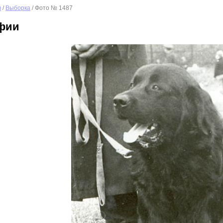
в
/
Выборка
/ Фото № 1487
фии