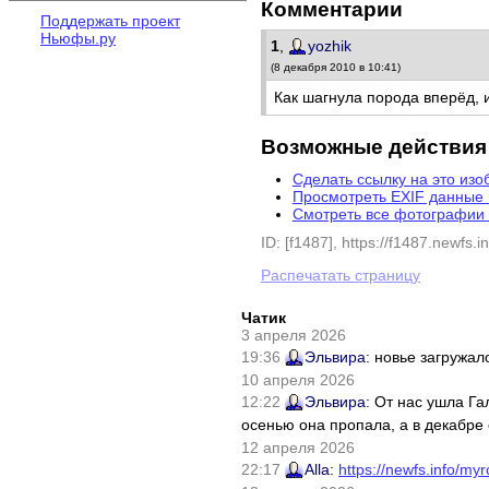
Комментарии
Поддержать проект
Ньюфы.ру
1
,
yozhik
(8 декабря 2010 в 10:41)
Как шагнула порода вперёд,
Возможные действия
Сделать ссылку на это из
Просмотреть EXIF данные
Смотреть все фотографии 
ID: [f1487], https://f1487.newfs.in
Распечатать страницу
Чатик
3 апреля 2026
19:36
Эльвира
: новье загружал
10 апреля 2026
12:22
Эльвира
: От нас ушла Г
осенью она пропала, а в декабре 
12 апреля 2026
22:17
Alla
:
https://newfs.info/myr