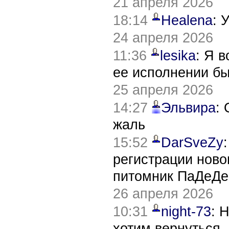
21 апреля 2026
18:14
Healena
: 
24 апреля 2026
11:36
lesika
: Я 
ее исполнении б
25 апреля 2026
14:27
Эльвира
:
жаль
15:52
DarSveZy
регистрации нов
питомник ПаДеДе
26 апреля 2026
10:31
night-73
: 
хотим вернуться,