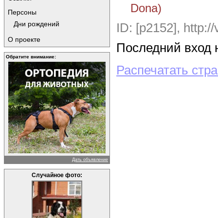
Dona)
Персоны
Дни рождений
ID: [p2152],
http://
О проекте
Последний вход н
Обратите внимание:
Распечатать стр
Дать объявление
Случайное фото: