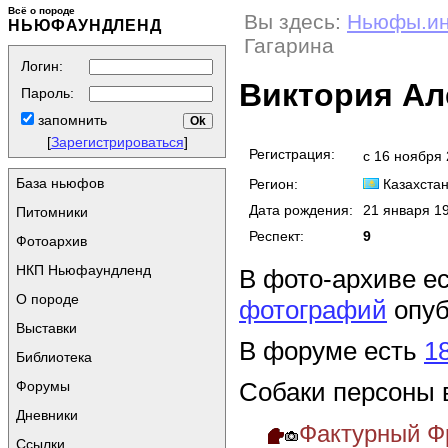
Всё о породе
Вы здесь:
Ньюфы.и
НЬЮФАУНДЛЕНД
Гагарина
Логин:
Виктория Ал
Пароль:
запомнить
[
Зарегистрироваться
]
Регистрация:
с 16 ноября
База ньюфов
Регион:
Казахста
Дата рождения:
21 января 1
Питомники
Респект:
9
Фотоархив
НКП Ньюфаундленд
В фото-архиве е
О породе
фотографий
опуб
Выставки
В форуме есть
1
Библиотека
Собаки персоны 
Форумы
Дневники
Фактурный Фр
Ссылки