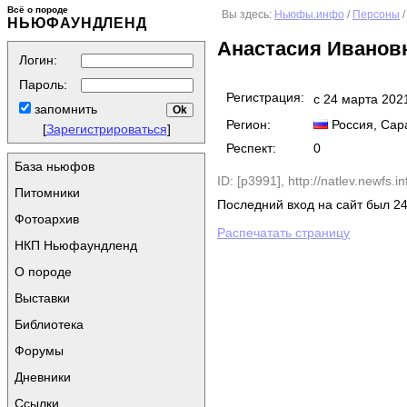
Всё о породе
Вы здесь:
Ньюфы.инфо
/
Персоны
/
НЬЮФАУНДЛЕНД
Анастасия Иванов
Логин:
Пароль:
Регистрация:
с 24 марта 202
запомнить
Регион:
Россия
, Сар
[
Зарегистрироваться
]
Респект:
0
База ньюфов
ID: [p3991],
http://natlev.newfs.in
Питомники
Последний вход на сайт был 24
Фотоархив
Распечатать страницу
НКП Ньюфаундленд
О породе
Выставки
Библиотека
Форумы
Дневники
Ссылки