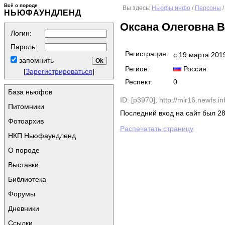
Всё о породе
Вы здесь:
Ньюфы.инфо
/
Персоны
/
НЬЮФАУНДЛЕНД
Оксана Олеговна 
Логин:
Пароль:
Регистрация:
с 19 марта 201
запомнить
Регион:
Россия
[
Зарегистрироваться
]
Респект:
0
База ньюфов
ID: [p3970],
http://mir16.newfs.in
Питомники
Последний вход на сайт был 28
Фотоархив
Распечатать страницу
НКП Ньюфаундленд
О породе
Выставки
Библиотека
Форумы
Дневники
Ссылки