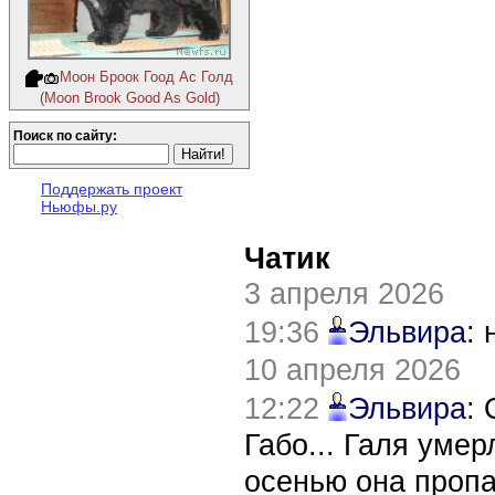
Моон Броок Гоод Ас Голд
(Moon Brook Good As Gold)
Поиск по сайту:
Поддержать проект
Ньюфы.ру
Чатик
3 апреля 2026
19:36
Эльвира
:
10 апреля 2026
12:22
Эльвира
:
Габо... Галя уме
осенью она пропа