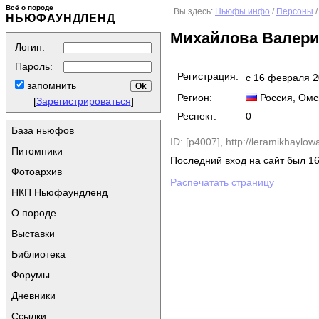
Всё о породе
Вы здесь:
Ньюфы.инфо
/
Персоны
/
НЬЮФАУНДЛЕНД
Михайлова Валери
Логин:
Пароль:
Регистрация:
с 16 февраля 
запомнить
Регион:
Россия
, Омс
[
Зарегистрироваться
]
Респект:
0
База ньюфов
ID: [p4007],
http://leramikhaylow
Питомники
Последний вход на сайт был 16
Фотоархив
Распечатать страницу
НКП Ньюфаундленд
О породе
Выставки
Библиотека
Форумы
Дневники
Ссылки