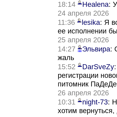
18:14
Healena
: 
24 апреля 2026
11:36
lesika
: Я 
ее исполнении б
25 апреля 2026
14:27
Эльвира
:
жаль
15:52
DarSveZy
регистрации нов
питомник ПаДеДе
26 апреля 2026
10:31
night-73
: 
хотим вернуться,