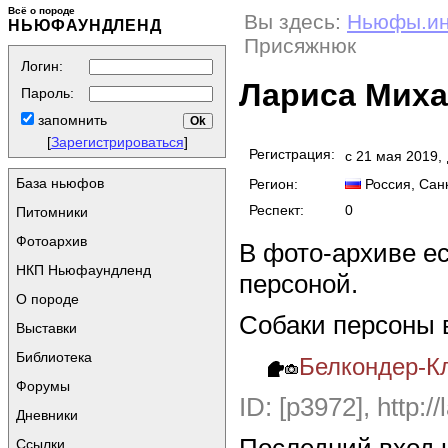
Всё о породе
Вы здесь:
Ньюфы.и
НЬЮФАУНДЛЕНД
Присяжнюк
Логин:
Лариса Мих
Пароль:
запомнить
[
Зарегистрироваться
]
Регистрация:
с 21 мая 2019,
База ньюфов
Регион:
Россия
, Сан
Респект:
0
Питомники
Фотоархив
В фото-архиве е
НКП Ньюфаундленд
персоной.
О породе
Собаки персоны 
Выставки
Библиотека
Белкондер-Кл
Форумы
ID: [p3972],
http:/
Дневники
Ссылки