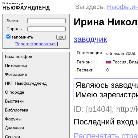
Всё о породе
Вы здесь:
Ньюфы.и
НЬЮФАУНДЛЕНД
Ирина Никол
Логин:
Пароль:
заводчик
запомнить
[
Зарегистрироваться
]
Регистрация:
с 6 июля 2009,
База ньюфов
Регион:
Россия
, Вла
Питомники
Респект:
0
Фотоархив
Являюсь заводч
НКП Ньюфаундленд
О породе
Имею зарегистр
Выставки
ID: [p1404],
http://
Библиотека
Форумы
Последний вход н
Дневники
Распечатать стр
Ссылки