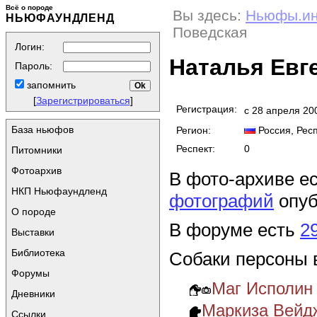
Всё о породе
Вы здесь:
Ньюфы.и
НЬЮФАУНДЛЕНД
Поведская
Логин:
Наталья Евг
Пароль:
запомнить
[
Зарегистрироваться
]
Регистрация:
с 28 апреля 20
База ньюфов
Регион:
Россия
, Рес
Респект:
0
Питомники
Фотоархив
В фото-архиве е
НКП Ньюфаундленд
фотографий
опуб
О породе
В форуме есть
2
Выставки
Библиотека
Собаки персоны 
Форумы
Маг Исполин
Дневники
Маркиза Вейд
Ссылки