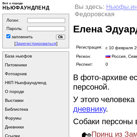
Всё о породе
Вы здесь:
Ньюфы.и
НЬЮФАУНДЛЕНД
Федоровская
Логин:
Елена Эдуар
Пароль:
запомнить
[
Зарегистрироваться
]
Регистрация:
с 10 февраля 
База ньюфов
Регион:
Россия
, Се
Респект:
0
Питомники
Фотоархив
В фото-архиве е
НКП Ньюфаундленд
персоной.
О породе
У этого человека
Выставки
дневнику
.
Библиотека
Форумы
Собаки персоны 
Дневники
Принц из Зам
Ссылки