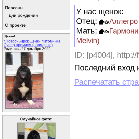
Персоны
У нас щенок:
Дни рождений
Отец:
Аллегро 
О проекте
Мать:
Гармони
Щенки!
Melvin)
г.Новосибирск щенки питомника
Супер премиум (нарядные)
Родились 27 декабря 2021
ID: [p4004],
http:/
Последний вход н
Распечатать стр
Случайное фото: