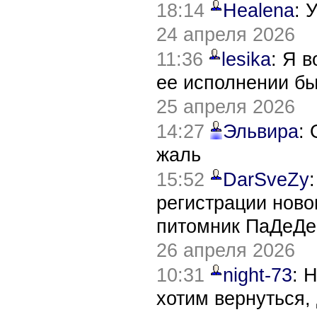
18:14
Healena
: 
24 апреля 2026
11:36
lesika
: Я 
ее исполнении б
25 апреля 2026
14:27
Эльвира
:
жаль
15:52
DarSveZy
регистрации нов
питомник ПаДеДе
26 апреля 2026
10:31
night-73
: 
хотим вернуться,