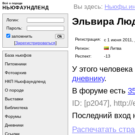
Всё о породе
Вы здесь:
Ньюфы.и
НЬЮФАУНДЛЕНД
Эльвира Люд
Логин:
Пароль:
запомнить
Регистрация:
с 1 июня 2011,
[
Зарегистрироваться
]
Регион:
Литва
База ньюфов
Респект:
-13
Питомники
У этого человека
Фотоархив
дневнику
.
НКП Ньюфаундленд
В форуме есть
3
О породе
Выставки
ID: [p2047],
http:/
Библиотека
Последний вход н
Форумы
Дневники
Распечатать стр
Ссылки