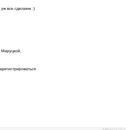
 уж все сделаем :)
ы Маруцкой,
зарегистрироваться