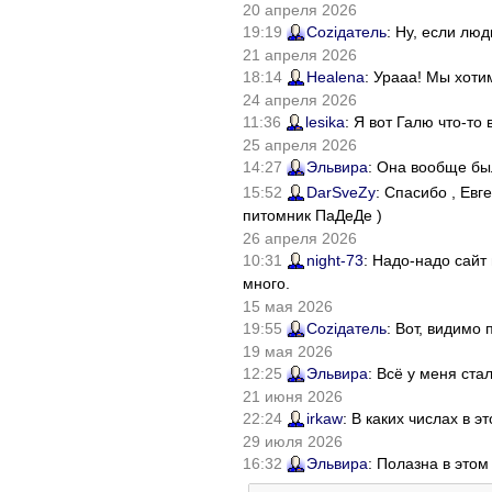
20 апреля 2026
19:19
Соziдатель
: Ну, если лю
21 апреля 2026
18:14
Healena
: Урааа! Мы хоти
24 апреля 2026
11:36
lesika
: Я вот Галю что-т
25 апреля 2026
14:27
Эльвира
: Она вообще бы
15:52
DarSveZy
: Спасибо , Ев
питомник ПаДеДе )
26 апреля 2026
10:31
night-73
: Надо-надо сайт
много.
15 мая 2026
19:55
Соziдатель
: Вот, видимо
19 мая 2026
12:25
Эльвира
: Всё у меня ста
21 июня 2026
22:24
irkaw
: В каких числах в 
29 июля 2026
16:32
Эльвира
: Полазна в это