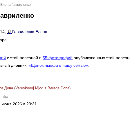
 Елена Гавриленко
Гавриленко
014,
Гавриленко Елена
мара
фий
c этой персоной и
55 фотографий
опубликованных этой персон
льный дневник.
«Щенок ньюфа в нашу семью»
.
:
а Дона (Vereskovyj Mjod s Berega Dona)
info/
 июня 2026 в 23:31