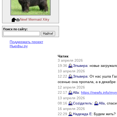
Newf Mermaid Xiky
Поиск по сайту:
Поддержать проект
Ньюфы.ру
Чатик
3 апреля 2026
19:36
Эльвира
: новье загружал
10 апреля 2026
12:22
Эльвира
: От нас ушла Г
осенью она пропала, а в декабре 
12 апреля 2026
22:17
Alla
:
https://newfs.info/myr
13 апреля 2026
08:16
Соziдатель
:
Alla
, спас
16 апреля 2026
22:29
Надежда Е
: Будем жить?