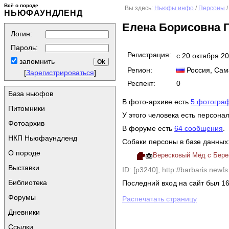
Всё о породе
Вы здесь:
Ньюфы.инфо
/
Персоны
/
НЬЮФАУНДЛЕНД
Елена Борисовна 
Логин:
Пароль:
Регистрация:
с 20 октября 2
запомнить
Регион:
Россия
, Са
[
Зарегистрироваться
]
Респект:
0
База ньюфов
В фото-архиве есть
5 фотогра
Питомники
У этого человека есть персона
Фотоархив
В форуме есть
64 сообщения
.
НКП Ньюфаундленд
Собаки персоны в базе данных
О породе
Вересковый Мёд с Берег
Выставки
ID: [p3240],
http://barbaris.newfs.
Библиотека
Последний вход на сайт был 16
Форумы
Распечатать страницу
Дневники
Ссылки