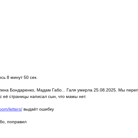
ось 8 минут 50 сек.
алина Бондаренко, Мадам Габо... Галя умерла 25.08.2025. Мы пере
с её страницы написал сын, что мамы нет.
oom/letters/
выдаёт ошибку
ибо, поправил