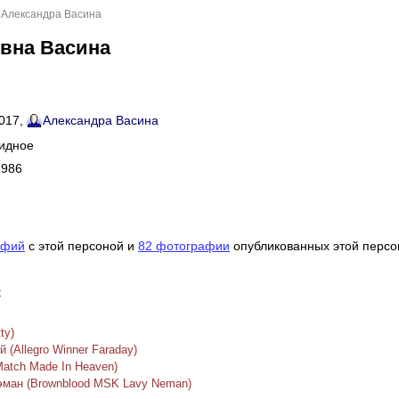
 Александра Васина
евна Васина
2017,
Александра Васина
Видное
1986
афий
c этой персоной и
82 фотографии
опубликованных этой персо
:
ty)
(Allegro Winner Faraday)
atch Made In Heaven)
ман (Brownblood MSK Lavy Neman)