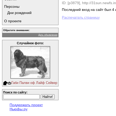
ID: [p3879],
http://31sun.newfs.in
Персоны
Последний вход на сайт был 4 
Дни рождений
Распечатать страницу
О проекте
Обратите внимание:
Дать объявление
Случайное фото:
Габи Палви оф Лайф Сейвер
Поиск по сайту:
Поддержать проект
Ньюфы.ру