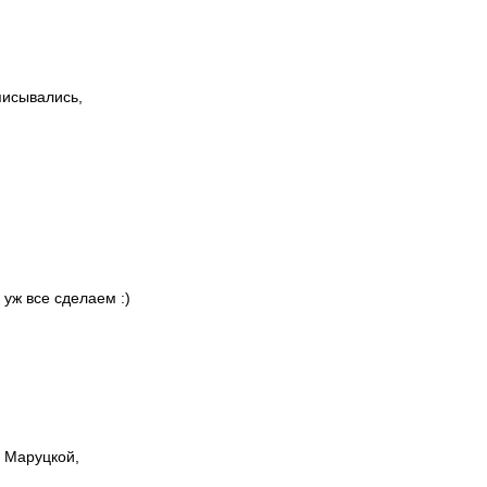
писывались,
 уж все сделаем :)
ы Маруцкой,