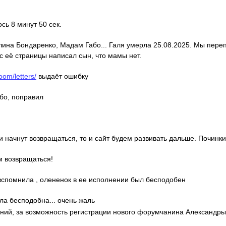
ось 8 минут 50 сек.
алина Бондаренко, Мадам Габо... Галя умерла 25.08.2025. Мы пере
с её страницы написал сын, что мамы нет.
oom/letters/
выдаёт ошибку
ибо, поправил
ди начнут возвращаться, то и сайт будем развивать дальше. Починки
м возвращаться!
о вспомнила , олененок в ее исполнении был бесподобен
ла бесподобна... очень жаль
гений, за возможность регистрации нового форумчанина Александр