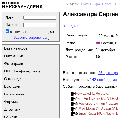
Всё о породе
Вы здесь:
Ньюфы.инфо
/
Персоны
/
НЬЮФАУНДЛЕНД
Александра Серге
Логин:
Пароль:
заводчик
запомнить
Регистрация:
с 29 марта 
[
Зарегистрироваться
]
Регион:
Россия
, 
База ньюфов
Дата рождения:
31 декабря 
Питомники
Респект:
10
Фотоархив
НКП Ньюфаундленд
В фото-архиве есть
25 фотогр
О породе
В форуме есть
142 сообщения
.
Выставки
Собаки персоны в базе данных
New Level Iz Volotova
Библиотека
Айнт Ай Притти (Ain't I Pret
Форумы
Аллегро Виннер Фарадей 
А Мэч Мэйд Ин Хэвэн (A M
Дневники
Браунблад MCК Лави Нэ
Ссылки