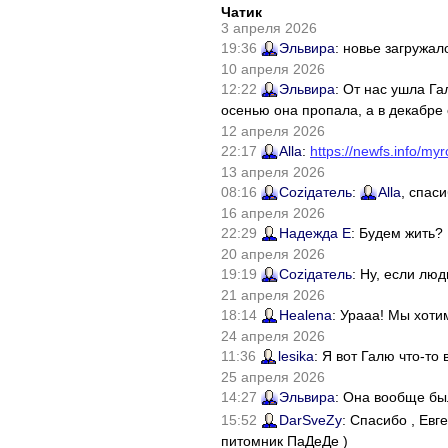
Чатик
3 апреля 2026
19:36
Эльвира
: новье загружал
10 апреля 2026
12:22
Эльвира
: От нас ушла Г
осенью она пропала, а в декабре 
12 апреля 2026
22:17
Alla
:
https://newfs.info/myr
13 апреля 2026
08:16
Соziдатель
:
Alla
, спас
16 апреля 2026
22:29
Надежда Е
: Будем жить?
20 апреля 2026
19:19
Соziдатель
: Ну, если лю
21 апреля 2026
18:14
Healena
: Урааа! Мы хоти
24 апреля 2026
11:36
lesika
: Я вот Галю что-т
25 апреля 2026
14:27
Эльвира
: Она вообще бы
15:52
DarSveZy
: Спасибо , Ев
питомник ПаДеДе )