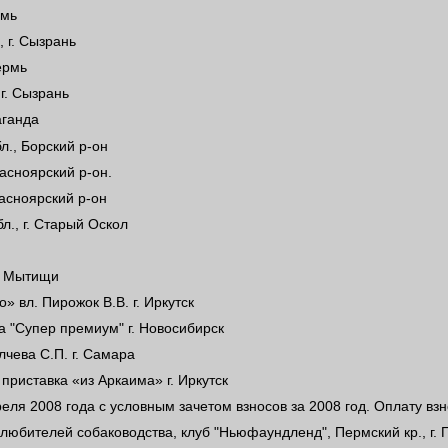
рмь
 г. Сызрань
Пермь
г. Сызрань
аганда
л., Борский р-он
асноярский р-он.
асноярский р-он
л., г. Старый Оскол
г. Мытищи
вл. Пирожок В.В. г. Иркутск
ка "Супер премиум" г. Новосибирск
лчева С.П. г. Самара
приставка «из Аркаима» г. Иркутск
еля 2008 года с условным зачетом взносов за 2008 год. Оплату взн
любителей собаководства, клуб "Ньюфаундленд", Пермский кр., г. 