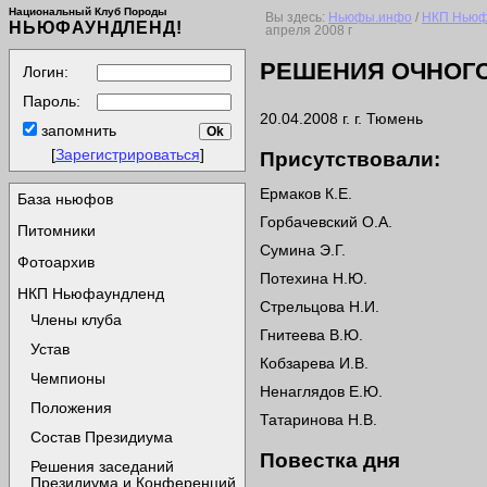
Национальный Клуб Породы
Вы здесь:
Ньюфы.инфо
/
НКП Ньюф
НЬЮФАУНДЛЕНД!
апреля 2008 г
РЕШЕНИЯ ОЧНОГО
Логин:
Пароль:
20.04.2008 г. г. Тюмень
запомнить
[
Зарегистрироваться
]
Присутствовали:
Ермаков К.Е.
База ньюфов
Горбачевский О.А.
Питомники
Сумина Э.Г.
Фотоархив
Потехина Н.Ю.
НКП Ньюфаундленд
Стрельцова Н.И.
Члены клуба
Гнитеева В.Ю.
Устав
Кобзарева И.В.
Чемпионы
Ненаглядов Е.Ю.
Положения
Татаринова Н.В.
Состав Президиума
Повестка дня
Решения заседаний
Президиума и Конференций