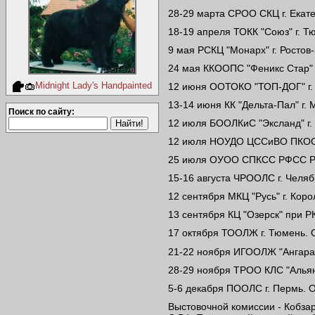
28-29 марта СРОО СКЦ г. Екате
18-19 апреля ТОКК "Союз" г. Т
9 мая РСКЦ "Монарх" г. Ростов
24 мая ККООПС "Феникс Стар" г
Midnight Lady's Handpainted
12 июня ООТОКО "ТОП-ДОГ" г. 
13-14 июня КК "Дельта-Пал" г. 
Поиск по сайту:
12 июля БООЛКиС "Эксланд" г. 
12 июля НОУДО ЦССиВО ПКОО Р
25 июля ОУОО СПКСС РФСС РОС
15-16 августа ЧРООЛС г. Челяб
12 сентября МКЦ "Русь" г. Кор
13 сентября КЦ "Озерск" при РК
17 октября ТООЛЖ г. Тюмень. 
21-22 ноября ИГООЛЖ "Ангара".
28-29 ноября ТРОО КЛС "Альянс
5-6 декабря ПООЛС г. Пермь. 
Выстовочной комиссии - Кобзар