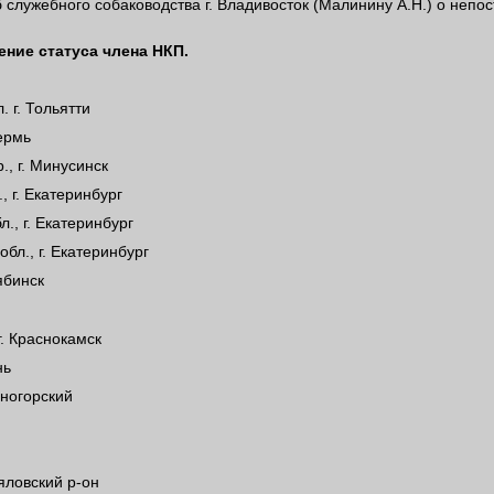
б служебного собаководства г. Владивосток (Малинину А.Н.) о неп
ение статуса члена НКП.
 г. Тольятти
Пермь
., г. Минусинск
, г. Екатеринбург
., г. Екатеринбург
бл., г. Екатеринбург
ябинск
г. Краснокамск
нь
сногорский
яловский р-он