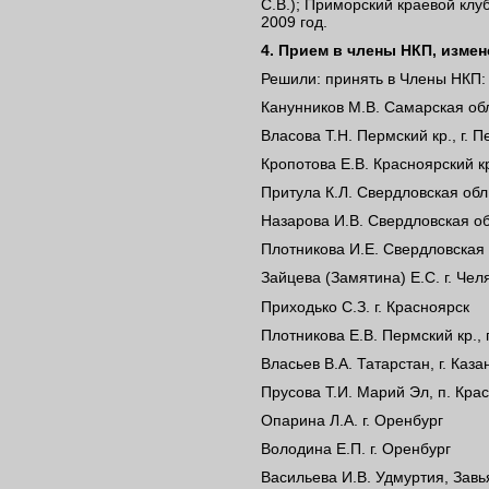
С.В.); Приморский краевой клу
2009 год.
4. Прием в члены НКП, измен
Решили: принять в Члены НКП:
Канунников М.В. Самарская обл.
Власова Т.Н. Пермский кр., г. 
Кропотова Е.В. Красноярский кр
Притула К.Л. Свердловская обл.
Назарова И.В. Свердловская обл
Плотникова И.Е. Свердловская о
Зайцева (Замятина) Е.С. г. Чел
Приходько С.З. г. Красноярск
Плотникова Е.В. Пермский кр., 
Власьев В.А. Татарстан, г. Каза
Прусова Т.И. Марий Эл, п. Кра
Опарина Л.А. г. Оренбург
Володина Е.П. г. Оренбург
Васильева И.В. Удмуртия, Завь