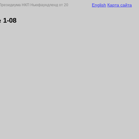
English
Карта сайта
Президиума НКП Ньюфаундленд от 20
1-08