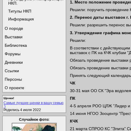
1. Место положение проведе
НКП.
Решили: поручить проведение Н
Титулы НКП
2. Перенос даты выставок г. 
Информация
Решили: разрешить перенос вы
О породе
3. Утверждение графика мон
Выставки
Решили:
Библиотека
В соответствии с действующим
выставок с ПК на КЧК клубам 
Форумы
Обязать проведение выставки р
Дневники
Обязать проведение выставки р
Ссылки
Принять следующий календарь 
Персоны
ЧК
О проекте
30-31 мая ОО СК "Эра водолея"
ПК
Щенки!
Самые лучшие щенки в вашу семью
4-5 апреля РОО ЦЛЖ "Лидер и П
:)
Родились 4 июля 2022
14 июня НГОО Зооцентр "Прести
Случайное фото:
КЧК
21 марта СПРОО КС "Элита" Се