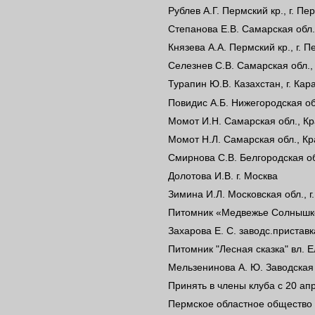
Рублев А.Г. Пермский кр., г. Пе
Степанова Е.В. Самарская обл.,
Князева А.А. Пермский кр., г. 
Селезнев С.В. Самарская обл., 
Турапин Ю.В. Казахстан, г. Кар
Повидис А.Б. Нижегородская об
Момот И.Н. Самарская обл., Кр
Момот Н.Л. Самарская обл., Кр
Смирнова С.В. Белгородская об
Долотова И.В. г. Москва
Зимина И.Л. Московская обл., 
Питомник «Медвежье Солнышко» 
Захарова Е. С. заводс.пристав
Питомник "Лесная сказка" вл. Е
Мельзенинова А. Ю. Заводская 
Принять в члены клуба с 20 апр
Пермское областное общество 