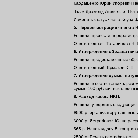
Кардашенко Юрий Игоревич Пер
"Блэк Диамонд Агидель от Пота
Изменить статус члена Клуба З
5. Перерегистрация членов 
Решили: провести перерегистра
Ответственная: Татаринова Н. 
6. Утверждение образца печа
Решили: предоставленные обра
Ответственный: Ермаков К. Е.
7. Утверждение суммы вступ
Решили: в соответствии с реко
сумме 100 рублей. выставочный
8. Расход кассы НКП.
Решили: утвердить следующие 
9500 р. организатору нац. выст
3000 р. Ястребовой Ю. на рас
565 р. Ненаглядову Е. канцтов
2500 р. Печать сертификатов.