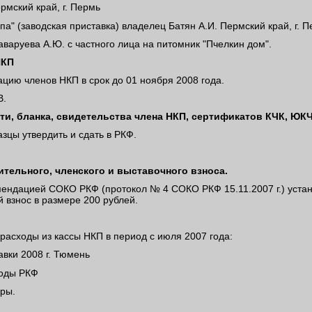
мский край, г. Пермь
па" (заводская приставка) владелец Батян А.И. Пермский край, г. 
аваруева А.Ю. c частного лица на питомник "Пчелкин дом".
НКП
цию членов НКП в срок до 01 ноября 2008 года.
В.
ти, бланка, свидетельства члена НКП, сертификатов КЧК, ЮКЧ
зцы утвердить и сдать в РКФ.
ительного, членского и выставочного взноса.
мендацией СОКО РКФ (протокол № 4 СОКО РКФ 15.11.2007 г.) установ
 взнос в размере 200 рублей.
расходы из кассы НКП в период с июля 2007 года:
авки 2008 г. Тюмень
ходы РКФ
ары.