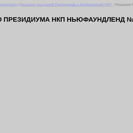
аундленд
/
Решения заседаний Президиума и Конференций НКП.
/ Решения 
 ПРЕЗИДИУМА НКП НЬЮФАУНДЛЕНД № 