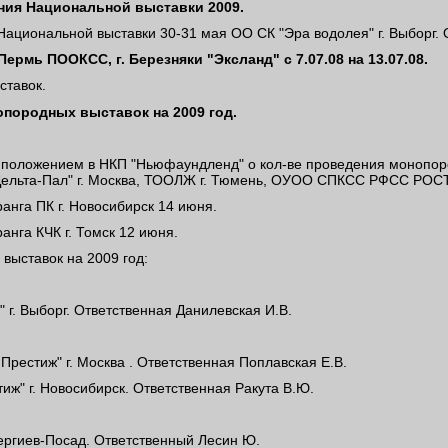
ния Национальной выставки 2009.
ациональной выставки 30-31 мая ОО СК "Эра водолея" г. Выборг. 
Пермь ПООКСС, г. Березняки "Эксланд" с 7.07.08 на 13.07.08.
ставок.
опородных выставок на 2009 год.
 положением в НКП "Ньюфаундленд" о кол-ве проведения монопород
"Дельта-Пал" г. Москва, ТООЛЖ г. Тюмень, ОУОО СПКСС РФСС РОСТО
анга ПК г. Новосибирск 14 июня.
анга КЧК г. Томск 12 июня.
выставок на 2009 год:
 г. Выборг. Ответственная Данилевская И.В.
рестиж" г. Москва . Ответственная Поплавская Е.В.
ж" г. Новосибирск. Ответственная Ракута В.Ю.
ргиев-Посад. Ответственный Лесин Ю.