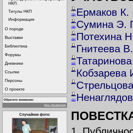
НКП.
Ермаков К. 
Титулы НКП
Информация
Сумина Э. Г
О породе
Потехина Н
Выставки
Гнитеева В
Библиотека
Форумы
Татаринова 
Дневники
Кобзарева И
Ссылки
Персоны
Стрельцова
О проекте
Ненаглядов
Обратите внимание:
Дать объявление
ПОВЕСТКА
Случайное фото:
1. Публично