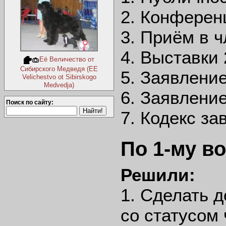
2. Конферен
3. Приём в 
4. Выставки 
Её Величество от
Сибирского Медведя (EE
5. Заявление
Velichestvo ot Sibirskogo
Medvedja)
6. Заявление
Поиск по сайту:
7. Кодекс з
По 1-му в
Решили:
1. Сделать 
со статусом