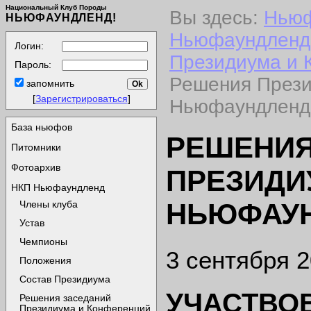
Национальный Клуб Породы
Вы здесь:
Нью
НЬЮФАУНДЛЕНД!
Ньюфаундленд
Логин:
Президиума и 
Пароль:
Решения През
запомнить
[
Зарегистрироваться
]
Ньюфаундленд 
База ньюфов
РЕШЕНИЯ
Питомники
Фотоархив
ПРЕЗИДИ
НКП Ньюфаундленд
НЬЮФАУН
Члены клуба
Устав
Чемпионы
3 сентября 2
Положения
Состав Президиума
УЧАСТВО
Решения заседаний
Президиума и Конференций