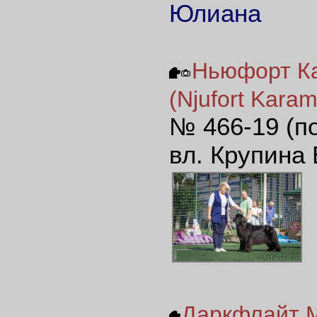
Юлиана
Ньюфорт Ка
(Njufort Karam
№ 466-19 (п
вл. Крупина 
Даркфлайт Ми