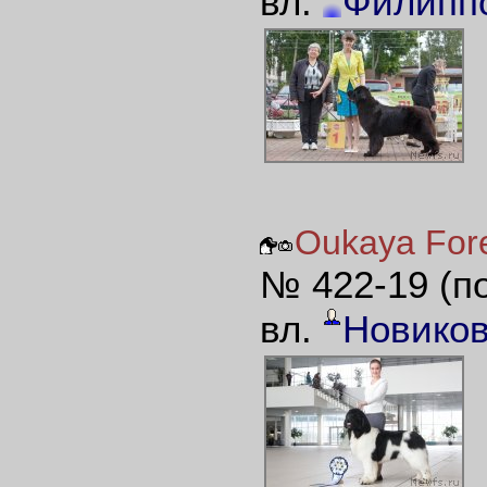
вл.
Филипп
Oukaya Fore
№ 422-19 (п
вл.
Новиков