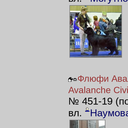
Флюфи Авал
Avalanche Civi
№ 451-19 (п
вл.
Наумов