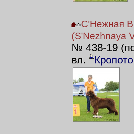
С'Нежная В
(S'Nezhnaya V
№ 438-19 (п
вл.
Кропото