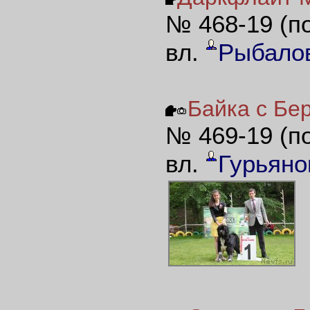
№ 468-19 (п
вл.
Рыбало
Байка с Бер
№ 469-19 (п
вл.
Гурьяно