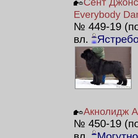
Сент Джонс
Everybody Da
№ 449-19 (п
вл.
Ястреб
Акнолидж Ак
№ 450-19 (п
вл.
Могутно