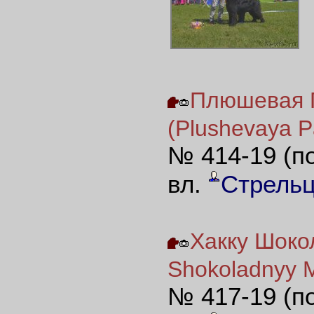
Плюшевая 
(Plushevaya 
№ 414-19 (п
вл.
Стрель
Хакку Шоко
Shokoladnyy 
№ 417-19 (п