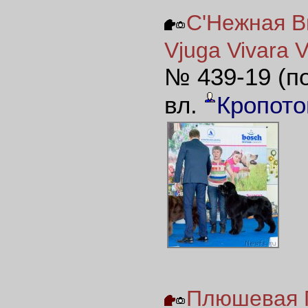
С'Нежная В
Vjuga Vivara V
№ 439-19 (п
вл.
Кропото
Плюшевая П