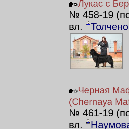
Лукас с Бер
№ 458-19 (п
вл.
Толчено
Черная Маф
(Chernaya Maf
№ 461-19 (п
вл.
Наумов