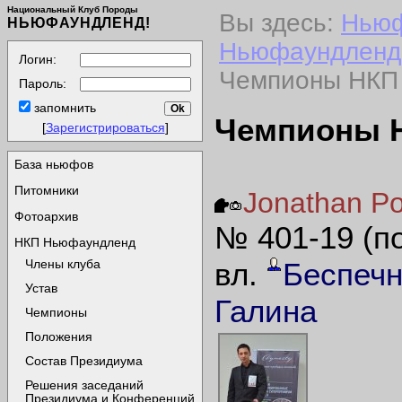
Национальный Клуб Породы
Вы здесь:
Нью
НЬЮФАУНДЛЕНД!
Ньюфаундленд
Логин:
Чемпионы НКП
Пароль:
запомнить
Чемпионы Н
[
Зарегистрироваться
]
База ньюфов
Питомники
Jonathan Po
Фотоархив
№ 401-19 (п
НКП Ньюфаундленд
Члены клуба
вл.
Беспечн
Устав
Галина
Чемпионы
Положения
Состав Президиума
Решения заседаний
Президиума и Конференций