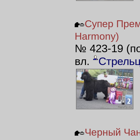
Супер Прем
Harmony)
№ 423-19 (п
вл.
Стрель
Черный Чанк