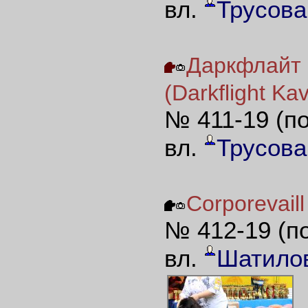
вл.
Трусова
Даркфлайт 
(Darkflight Ka
№ 411-19 (п
вл.
Трусова
Corporevaill
№ 412-19 (п
вл.
Шатило