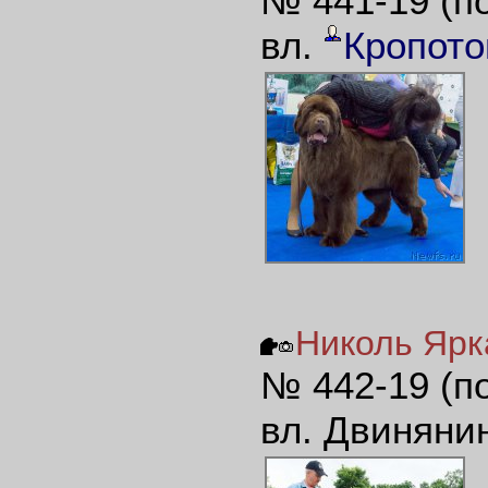
№ 441-19 (п
вл.
Кропото
Николь Ярка
№ 442-19 (п
вл. Двинянин