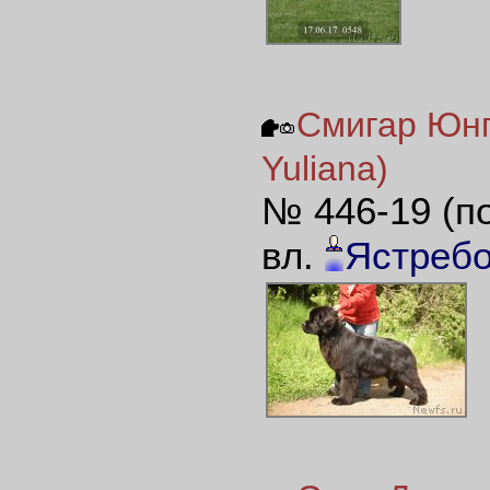
Смигар Юнг
Yuliana)
№ 446-19 (п
вл.
Ястреб