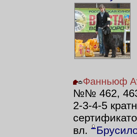
Фанньюф Атл
№№ 462, 463,
2-3-4-5 крат
сертификато
вл.
Брусило