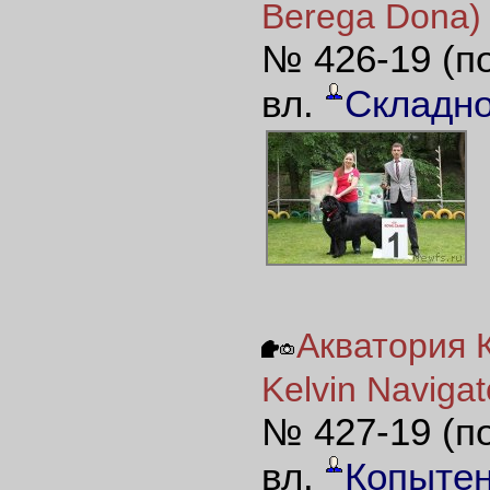
Berega Dona)
№ 426-19 (п
вл.
Складн
Акватория К
Kelvin Navigat
№ 427-19 (п
вл.
Копыте