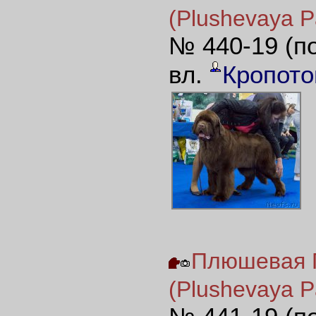
(Plushevaya Pa
№ 440-19 (п
вл.
Кропото
Плюшевая П
(Plushevaya Pa