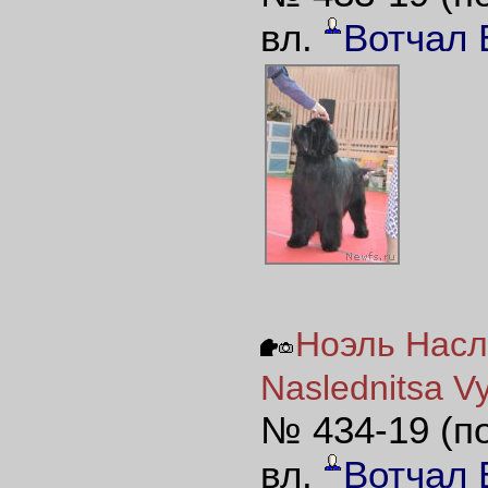
вл.
Вотчал 
Ноэль Насл
Naslednitsa V
№ 434-19 (п
вл.
Вотчал 