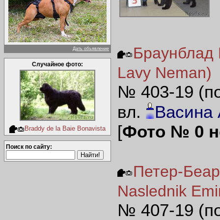
Браунблад 
Дать объявление
Случайное фото:
Lavy Neman)
№ 403-19 (п
вл.
Васина 
[
Фото № 0 н
Braddy de la Baie Bonavista
Поиск по сайту:
Петер-Беар
Naslednik Emi
№ 407-19 (п