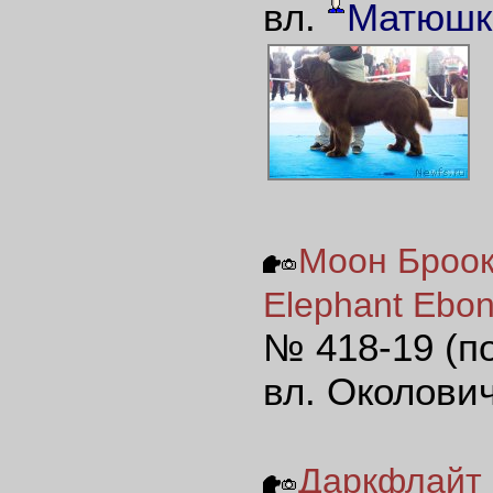
вл.
Матюшк
Моон Броок
Elephant Ebon
№ 418-19 (п
вл. Околови
Даркфлайт 