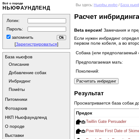
Всё о породе
Вы здесь:
Ньюфы.инфо
/
База нью
НЬЮФАУНДЛЕНД
Расчет инбридинг
Логин:
Пароль:
Beta версия!
Замечания и пре
запомнить
Если нужен инбридинг определ
первом поле кобеля, а во втор
[
Зарегистрироваться
]
Собака (или предполагаемый 
База ньюфов
Предполагаемая мать:
Описание
Поколений:
Добавление собак
Инбридинг
Помёты
Результат
Питомники
Просматривается база собак до
Фотоархив
Предок
НКП Ньюфаундленд
Twillin Gate Persuader
О породе
Pow Wow First Date of Skime
Выставки