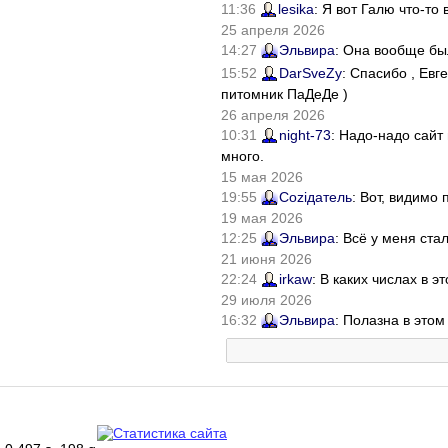
11:36
lesika
: Я вот Галю что-т
25 апреля 2026
14:27
Эльвира
: Она вообще бы
15:52
DarSveZy
: Спасибо , Ев
питомник ПаДеДе )
26 апреля 2026
10:31
night-73
: Надо-надо сайт
много.
15 мая 2026
19:55
Соziдатель
: Вот, видимо
19 мая 2026
12:25
Эльвира
: Всё у меня ста
21 июня 2026
22:24
irkaw
: В каких числах в 
29 июля 2026
16:32
Эльвира
: Полазна в это