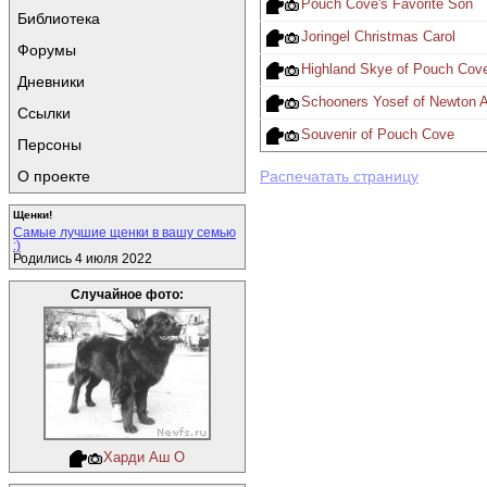
Pouch Cove's Favorite Son
Библиотека
Joringel Christmas Carol
Форумы
Highland Skye of Pouch Cov
Дневники
Schooners Yosef of Newton A
Ссылки
Souvenir of Pouch Cove
Персоны
О проекте
Распечатать страницу
Щенки!
Самые лучшие щенки в вашу семью
:)
Родились 4 июля 2022
Случайное фото:
Харди Аш О