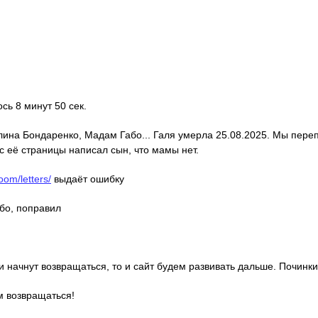
ось 8 минут 50 сек.
алина Бондаренко, Мадам Габо... Галя умерла 25.08.2025. Мы пере
с её страницы написал сын, что мамы нет.
oom/letters/
выдаёт ошибку
ибо, поправил
ди начнут возвращаться, то и сайт будем развивать дальше. Починки
м возвращаться!