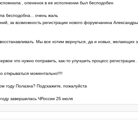
о вспомнила , олененок в ее исполнении был бесподобен
ла бесподобна... очень жаль
гений, за возможность регистрации нового форумчанина Александр
 восстанавливать. Мы все хотим вернуться, да и новых, желающих 
 первое что нужно поправить, как-то улучшить процесс регистрации..
ло открываться моментально!!!!
этом году Полазна? Подскажите, пожалуйста
м году завершилась ЧРоссии 25 июля