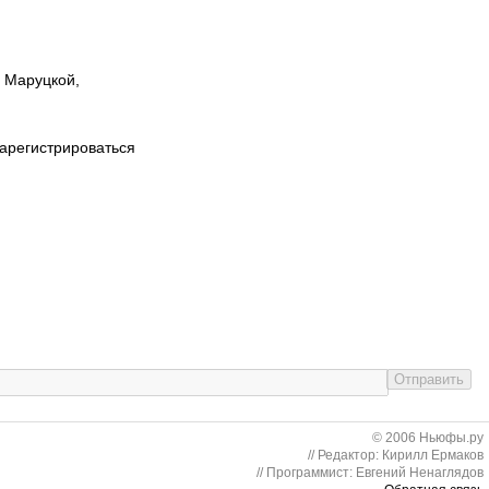
ы Маруцкой,
зарегистрироваться
© 2006 Ньюфы.ру
// Редактор: Кирилл Ермаков
// Программист: Евгений Ненаглядов