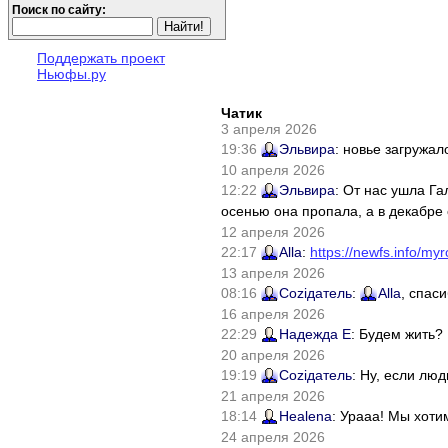
Поиск по сайту:
Поддержать проект
Ньюфы.ру
Чатик
3 апреля 2026
19:36
Эльвира
: новье загружал
10 апреля 2026
12:22
Эльвира
: От нас ушла Г
осенью она пропала, а в декабре 
12 апреля 2026
22:17
Alla
:
https://newfs.info/myr
13 апреля 2026
08:16
Соziдатель
:
Alla
, спас
16 апреля 2026
22:29
Надежда Е
: Будем жить?
20 апреля 2026
19:19
Соziдатель
: Ну, если лю
21 апреля 2026
18:14
Healena
: Урааа! Мы хоти
24 апреля 2026