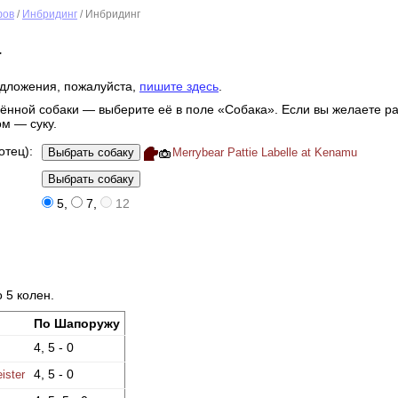
фов
/
Инбридинг
/ Инбридинг
а
дложения, пожалуйста,
пишите здесь
.
ённой собаки — выберите её в поле «Собака». Если вы желаете ра
ом — суку.
отец):
Merrybear Pattie Labelle at Kenamu
5
,
7
,
12
 5 колен.
По Шапоружу
4, 5 - 0
4, 5 - 0
ister