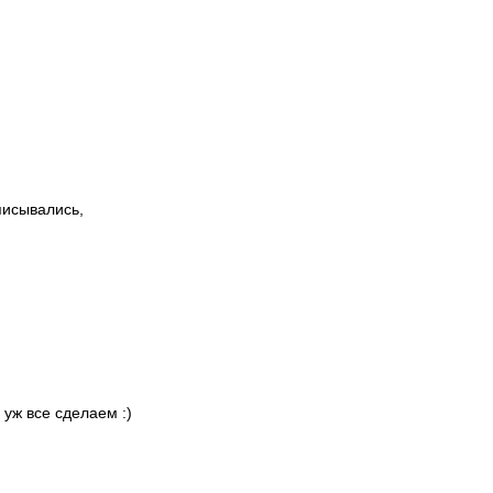
писывались,
 уж все сделаем :)