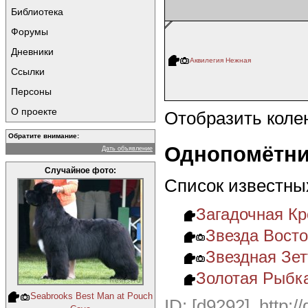
Библиотека
Форумы
Дневники
Аквилегия Нежная
Ссылки
Персоны
О проекте
Отобразить коле
Обратите внимание:
Однопомётни
Дать объявление
Случайное фото:
Список известны
Загадочная Кр
Звезда Вост
Звездная Зет
Золотая Рыбк
Seabrooks Best Man at Pouch
ID: [d9292], http:/