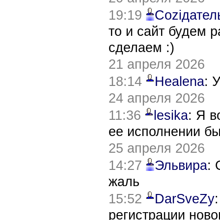
19:19
Соziдател
то и сайт будем 
сделаем :)
21 апреля 2026
18:14
Healena
: 
24 апреля 2026
11:36
lesika
: Я 
ее исполнении б
25 апреля 2026
14:27
Эльвира
:
жаль
15:52
DarSveZy
регистрации нов