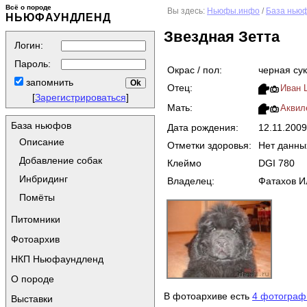
Всё о породе
Вы здесь:
Ньюфы.инфо
/
База нью
НЬЮФАУНДЛЕНД
Звездная Зетта
Логин:
Пароль:
Окрас / пол:
черная су
запомнить
Отец:
Иван Ц
[
Зарегистрироваться
]
Мать:
Аквил
База ньюфов
Дата рождения:
12.11.200
Описание
Отметки здоровья:
Нет данны
Добавление собак
Клеймо
DGI 780
Инбридинг
Владелец:
Фатахов Ил
Помёты
Питомники
Фотоархив
НКП Ньюфаундленд
О породе
В фотоархиве есть
4 фотограф
Выставки