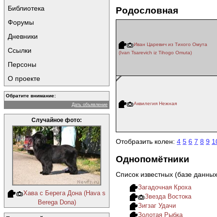
Библиотека
Родословная
Форумы
Дневники
Иван Царевич из Тихого Омута
Ссылки
(Ivan Tsarevich iz Tihogo Omuta)
Персоны
О проекте
Обратите внимание:
Аквилегия Нежная
Дать объявление
Случайное фото:
Отобразить колен:
4
5
6
7
8
9
1
Однопомётники
Список известных (базе данны
Загадочная Кроха
Хава с Берега Дона (Hava s
Звезда Востока
Berega Dona)
Зигзаг Удачи
Золотая Рыбка