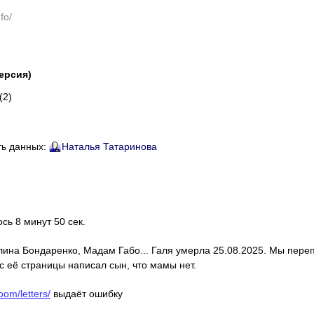
fo/
версия)
(2)
ть данных:
Наталья Татаринова
ось 8 минут 50 сек.
алина Бондаренко, Мадам Габо... Галя умерла 25.08.2025. Мы пере
с её страницы написал сын, что мамы нет.
oom/letters/
выдаёт ошибку