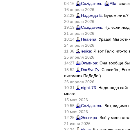
08:16
Соziдатель
:
Alla
, спас
16 апреля 2026
22:29
Надежда Е
: Будем жить?
20 апреля 2026
19:19
Соziдатель
: Ну, если лю
21 апреля 2026
18:14
Healena
: Урааа! Мы хоти
24 апреля 2026
11:36
lesika
: Я вот Галю что-т
25 апреля 2026
14:27
Эльвира
: Она вообще бы
15:52
DarSveZy
: Спасибо , Ев
питомник ПаДеДе )
26 апреля 2026
10:31
night-73
: Надо-надо сайт
много.
15 мая 2026
19:55
Соziдатель
: Вот, видимо
19 мая 2026
12:25
Эльвира
: Всё у меня ста
21 июня 2026
22:24
irkaw
: В каких числах в 