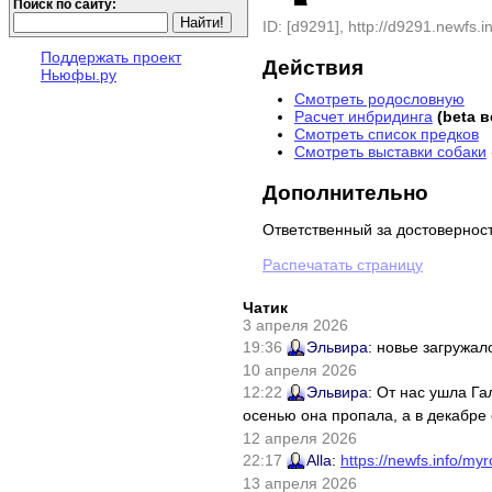
Поиск по сайту:
ID: [d9291], http://d9291.newfs.in
Поддержать проект
Действия
Ньюфы.ру
Смотреть родословную
Расчет инбридинга
(beta 
Смотреть список предков
Смотреть выставки собаки
Дополнительно
Ответственный за достовернос
Распечатать страницу
Чатик
3 апреля 2026
19:36
Эльвира
: новье загружал
10 апреля 2026
12:22
Эльвира
: От нас ушла Г
осенью она пропала, а в декабре 
12 апреля 2026
22:17
Alla
:
https://newfs.info/myr
13 апреля 2026