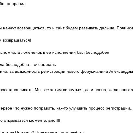
ибо, поправил
ди начнут возвращаться, то и сайт будем развивать дальше. Починки
м возвращаться!
о вспомнила , олененок в ее исполнении был бесподобен
ла бесподобна... очень жаль
гений, за возможность регистрации нового форумчанина Александр
 восстанавливать. Мы все хотим вернуться, да и новых, желающих 
 первое что нужно поправить, как-то улучшить процесс регистрации..
ло открываться моментально!!!!
этом году Полазна? Подскажите, пожалуйста