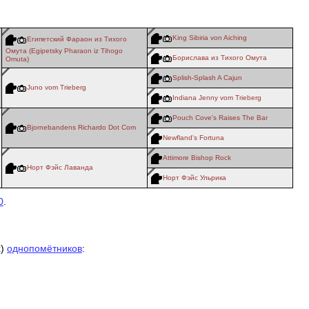
King Sibiria von Aiching
Египетский Фараон из Тихого
Омута (Egipetsky Pharaon iz Tihogo
Борислава из Тихого Омута
Omuta)
Splish-Splash A Cajun
Juno vom Trieberg
Indiana Jenny vom Trieberg
Pouch Cove's Raises The Bar
Bjornebandens Richardo Dot Com
Newfland's Fortuna
Attimore Bishop Rock
Норт Фэйс Лаванда
Норт Фэйс Ульрика
0
.
х)
однопомётников
: