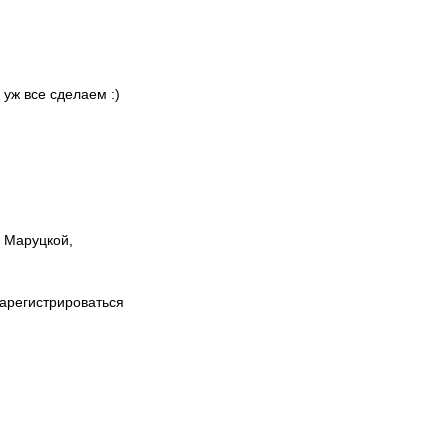
 уж все сделаем :)
ы Маруцкой,
зарегистрироваться