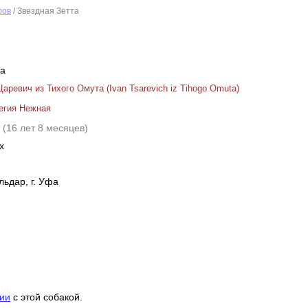
фов
/ Звездная Зетта
ка
аревич из Тихого Омута (Ivan Tsarevich iz Tihogo Omuta)
егия Нежная
9
(16 лет 8 месяцев)
х
ьдар, г. Уфа
ии
с этой собакой.