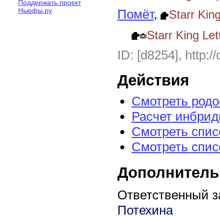
Поддержать проект
Ньюфы.ру
Помёт
,
Starr Ki
Starr King Le
ID: [d8254], http:/
Действия
Смотреть род
Расчет инбрид
Смотреть спис
Смотреть спис
Дополнитель
Ответственный з
Потехина