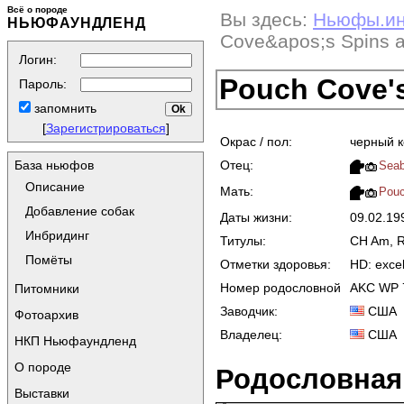
Всё о породе
Вы здесь:
Ньюфы.и
НЬЮФАУНДЛЕНД
Cove&apos;s Spins 
Логин:
Pouch Cove'
Пароль:
запомнить
[
Зарегистрироваться
]
Окрас / пол:
черный 
Отец:
База ньюфов
Seab
Описание
Мать:
Pouc
Добавление собак
Даты жизни:
09.02.1
Инбридинг
Титулы:
CH Am, 
Помёты
Отметки здоровья:
HD: excel
Номер родословной
AKC WP 
Питомники
Заводчик:
США
Фотоархив
Владелец:
США
НКП Ньюфаундленд
О породе
Родословная
Выставки