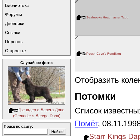
Библиотека
Форумы
Seabrooks Headmaster Tabu
Дневники
Ссылки
Персоны
О проекте
Pouch Cove's Rendition
Случайное фото:
Отобразить коле
Потомки
Список известных
Гренадер с Берега Дона
(Grenader s Berega Dona)
Помёт
, 08.11.199
Поиск по сайту:
Starr Kings D