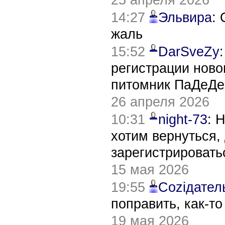
14:27
Эльвира
:
жаль
15:52
DarSveZy
регистрации нов
питомник ПаДеДе
26 апреля 2026
10:31
night-73
: 
хотим вернуться,
зарегистрировать
15 мая 2026
19:55
Соziдател
поправить, как-т
19 мая 2026