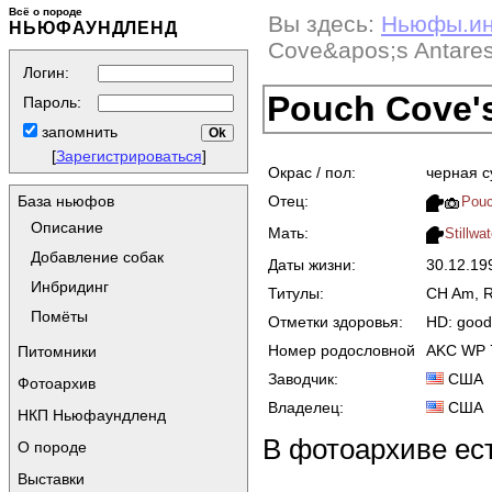
Всё о породе
Вы здесь:
Ньюфы.и
НЬЮФАУНДЛЕНД
Cove&apos;s Antares
Логин:
Pouch Cove's
Пароль:
запомнить
[
Зарегистрироваться
]
Окрас / пол:
черная с
Отец:
База ньюфов
Pouc
Описание
Мать:
Stillwa
Добавление собак
Даты жизни:
30.12.1
Инбридинг
Титулы:
CH Am, 
Помёты
Отметки здоровья:
HD: good
Номер родословной
AKC WP 
Питомники
Заводчик:
США
Фотоархив
Владелец:
США
НКП Ньюфаундленд
В фотоархиве ес
О породе
Выставки