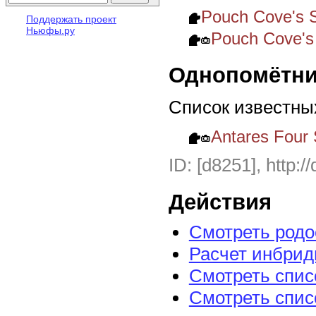
Pouch Cove's 
Поддержать проект
Ньюфы.ру
Pouch Cove's
Однопомётни
Список известны
Antares Four
ID: [d8251], http:/
Действия
Смотреть род
Расчет инбрид
Смотреть спис
Смотреть спис