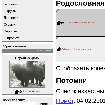
Родословная
Библиотека
Форумы
Дневники
Pouch Cove's Matter of Fact
Ссылки
Персоны
О проекте
Обратите внимание:
Stillwaters Liberty Underfoot
Дать объявление
Случайное фото:
Отобразить коле
Потомки
Список известных
Юстас-Агли
Помёт
, 04.02.200
Поиск по сайту: