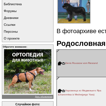
Библиотека
Форумы
Дневники
Ссылки
В фотоархиве ес
Персоны
О проекте
Родословная
Обратите внимание:
Denis Roussow vom Riesrand
Чаровница из Медвежьего Яра
(Charovnitsa iz Medvejyego Yara)
Дать объявление
Случайное фото: