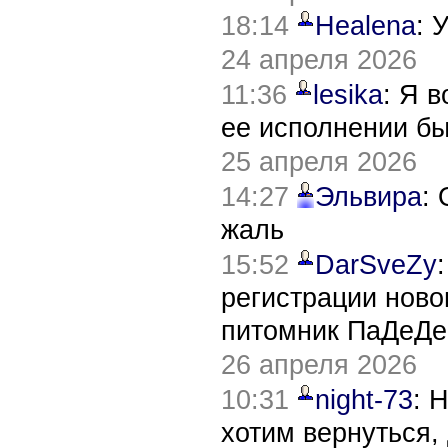
18:14
Healena
: 
24 апреля 2026
11:36
lesika
: Я 
ее исполнении б
25 апреля 2026
14:27
Эльвира
:
жаль
15:52
DarSveZy
регистрации нов
питомник ПаДеДе
26 апреля 2026
10:31
night-73
: 
хотим вернуться,