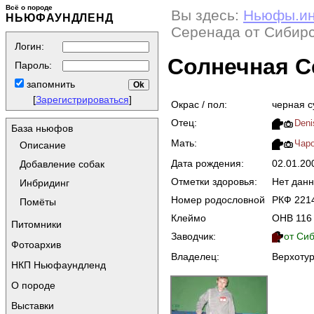
Всё о породе
Вы здесь:
Ньюфы.и
НЬЮФАУНДЛЕНД
Серенада от Сибир
Логин:
Солнечная С
Пароль:
запомнить
[
Зарегистрироваться
]
Окрас / пол:
черная с
Отец:
Deni
База ньюфов
Мать:
Чаро
Описание
Дата рождения:
02.01.2
Добавление собак
Отметки здоровья:
Нет дан
Инбридинг
Номер родословной
РКФ 221
Помёты
Клеймо
ОНВ 116
Питомники
Заводчик:
от Сиб
Фотоархив
Владелец:
Верхотуро
НКП Ньюфаундленд
О породе
Выставки