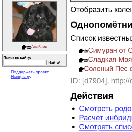
Отобразить коле
Однопомётни
Список известны
Алабама
Симуран от 
Сладкая Моя
Поиск по сайту:
Соленый Пес 
Поддержать проект
Ньюфы.ру
ID: [d7904], http:/
Действия
Смотреть род
Расчет инбрид
Смотреть спис