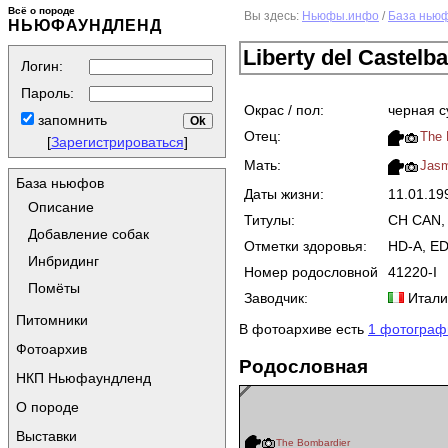
Всё о породе
Вы здесь:
Ньюфы.инфо
/
База нью
НЬЮФАУНДЛЕНД
Liberty del Castelb
Логин:
Пароль:
Окрас / пол:
черная с
запомнить
Отец:
The 
[
Зарегистрироваться
]
Мать:
Jasm
База ньюфов
Даты жизни:
11.01.1
Описание
Титулы:
CH CAN, 
Добавление собак
Отметки здоровья:
HD-A, ED
Инбридинг
Номер родословной
41220-I
Помёты
Заводчик:
Итали
Питомники
В фотоархиве есть
1 фотограф
Фотоархив
Родословная
НКП Ньюфаундленд
О породе
Выставки
The Bombardier