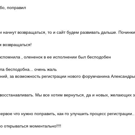
ибо, поправил
ди начнут возвращаться, то и сайт будем развивать дальше. Починки
м возвращаться!
о вспомнила , олененок в ее исполнении был бесподобен
ла бесподобна... очень жаль
гений, за возможность регистрации нового форумчанина Александр
 восстанавливать. Мы все хотим вернуться, да и новых, желающих 
 первое что нужно поправить, как-то улучшить процесс регистрации..
ло открываться моментально!!!!