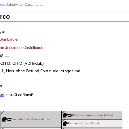
фов
/ Liberty del Castelbarco
arco
ука
Bombardier
in Jessie del Castelbarco
998 — …
CH D, CH D (VDH/Klub)
 1, Herz ohne Befund,Cystinurie: erbgesund
я
ия
с этой собакой.
Dalkens Denver of Pouch Cove
Barharber's Just West of East
Barharber's Just Claudia