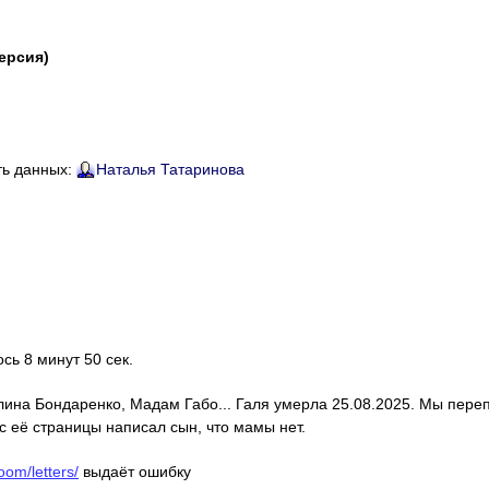
версия)
ть данных:
Наталья Татаринова
ось 8 минут 50 сек.
алина Бондаренко, Мадам Габо... Галя умерла 25.08.2025. Мы пере
с её страницы написал сын, что мамы нет.
oom/letters/
выдаёт ошибку