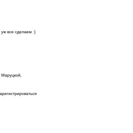
 уж все сделаем :)
ы Маруцкой,
зарегистрироваться