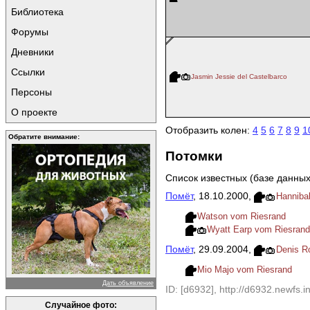
Библиотека
Форумы
Дневники
Ссылки
Jasmin Jessie del Castelbarco
Персоны
О проекте
Отобразить колен:
4
5
6
7
8
9
1
Обратите внимание:
Потомки
Список известных (базе данных
Помёт
, 18.10.2000,
Hannibal
Watson vom Riesrand
Wyatt Earp vom Riesran
Помёт
, 29.09.2004,
Denis R
Mio Majo vom Riesrand
Дать объявление
ID: [d6932], http://d6932.newfs.in
Случайное фото: