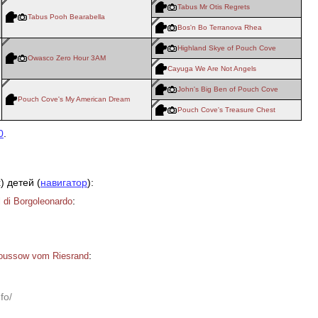
Tabus Mr Otis Regrets
Tabus Pooh Bearabella
Bos'n Bo Terranova Rhea
Highland Skye of Pouch Cove
Owasco Zero Hour 3AM
Cayuga We Are Not Angels
John's Big Ben of Pouch Cove
Pouch Cove's My American Dream
Pouch Cove's Treasure Chest
0
.
) детей (
навигатор
):
:
 di Borgoleonardo
d
:
oussow vom Riesrand
fo/