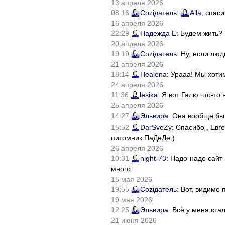
13 апреля 2026
08:16
Соziдатель
:
Alla
, спас
16 апреля 2026
22:29
Надежда Е
: Будем жить?
20 апреля 2026
19:19
Соziдатель
: Ну, если лю
21 апреля 2026
18:14
Healena
: Урааа! Мы хоти
24 апреля 2026
11:36
lesika
: Я вот Галю что-т
25 апреля 2026
14:27
Эльвира
: Она вообще бы
15:52
DarSveZy
: Спасибо , Ев
питомник ПаДеДе )
26 апреля 2026
10:31
night-73
: Надо-надо сайт
много.
15 мая 2026
19:55
Соziдатель
: Вот, видимо
19 мая 2026
12:25
Эльвира
: Всё у меня ста
21 июня 2026