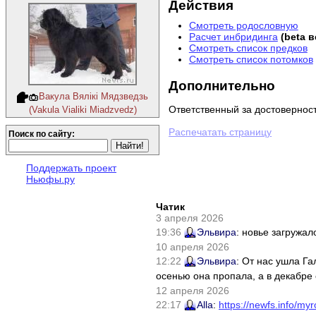
Действия
Смотреть родословную
Расчет инбридинга
(beta 
Смотреть список предков
Смотреть список потомков
Дополнительно
Вакула Вялiкi Мядзведзь
Ответственный за достовернос
(Vakula Vialiki Miadzvedz)
Распечатать страницу
Поиск по сайту:
Поддержать проект
Ньюфы.ру
Чатик
3 апреля 2026
19:36
Эльвира
: новье загружал
10 апреля 2026
12:22
Эльвира
: От нас ушла Г
осенью она пропала, а в декабре 
12 апреля 2026
22:17
Alla
:
https://newfs.info/myr