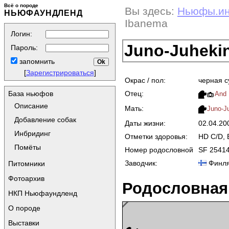
Всё о породе
Вы здесь:
Ньюфы.и
НЬЮФАУНДЛЕНД
Ibanema
Логин:
Juno-Juheki
Пароль:
запомнить
[
Зарегистрироваться
]
Окрас / пол:
черная с
Отец:
База ньюфов
And 
Описание
Мать:
Juno-J
Добавление собак
Даты жизни:
02.04.2
Инбридинг
Отметки здоровья:
HD C/D, 
Помёты
Номер родословной
SF 25414
Заводчик:
Финля
Питомники
Фотоархив
Родословная
НКП Ньюфаундленд
О породе
Выставки