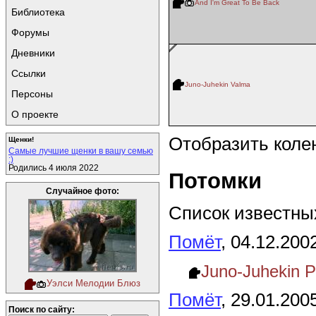
And I'm Great To Be Back
Библиотека
Форумы
Дневники
Ссылки
Juno-Juhekin Valma
Персоны
О проекте
Отобразить коле
Щенки!
Самые лучшие щенки в вашу семью
:)
Родились 4 июля 2022
Потомки
Случайное фото:
Список известных
Помёт
, 04.12.200
Juno-Juhekin 
Уэлси Мелодии Блюз
Помёт
, 29.01.200
Поиск по сайту: