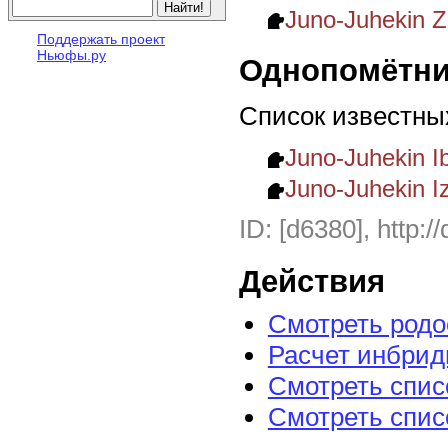
Juno-Juhekin Z
Поддержать проект
Ньюфы.ру
Однопомётни
Список известны
Juno-Juhekin I
Juno-Juhekin 
ID: [d6380], http:/
Действия
Смотреть род
Расчет инбрид
Смотреть спис
Смотреть спис