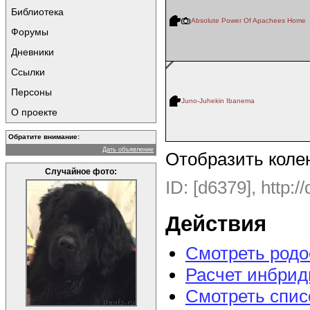
Библиотека
Absolute Power Of Apachees Home
Форумы
Дневники
Ссылки
Персоны
Juno-Juhekin Ibanema
О проекте
Обратите внимание:
Дать объявление
Отобразить коле
Случайное фото:
ID: [d6379], http:/
Действия
Смотреть род
Расчет инбрид
Смотреть спис