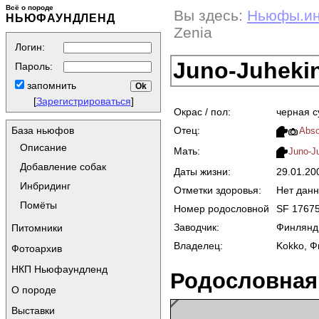
Всё о породе
Вы здесь:
Ньюфы.и
НЬЮФАУНДЛЕНД
Zenia
Логин:
Juno-Juhekin
Пароль:
запомнить
[
Зарегистрироваться
]
Окрас / пол:
черная с
Отец:
База ньюфов
Abso
Описание
Мать:
Juno-J
Добавление собак
Даты жизни:
29.01.2
Инбридинг
Отметки здоровья:
Нет дан
Помёты
Номер родословной
SF 17675
Заводчик:
Финлянд
Питомники
Владелец:
Kokko, 
Фотоархив
НКП Ньюфаундленд
Родословная
О породе
Выставки