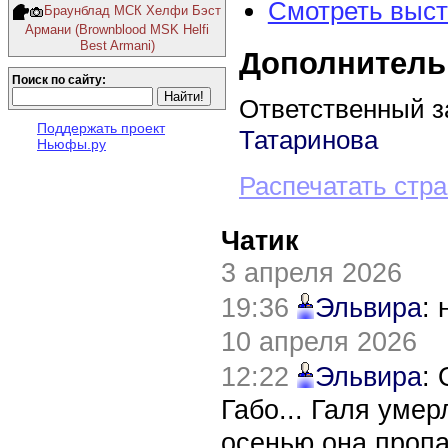
Смотреть выст
Браунблад МСК Хелфи Бэст
Армани (Brownblood MSK Helfi
Best Armani)
Дополнитель
Поиск по сайту:
Ответственный з
Поддержать проект
Татаринова
Ньюфы.ру
Распечатать стр
Чатик
3 апреля 2026
19:36
Эльвира
:
10 апреля 2026
12:22
Эльвира
:
Габо... Галя уме
осенью она пропа