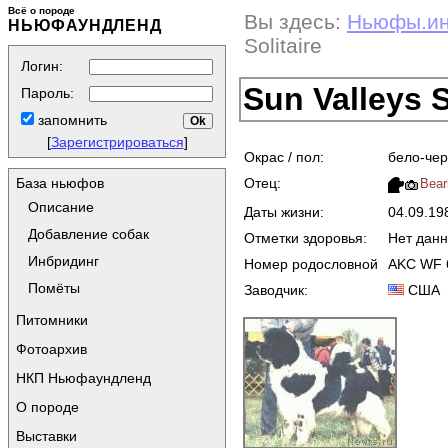
Всё о породе
Вы здесь:
Ньюфы.и
НЬЮФАУНДЛЕНД
Solitaire
Логин:
Sun Valleys S
Пароль:
запомнить
[
Зарегистрироваться
]
Окрас / пол:
бело-чер
Отец:
База ньюфов
Bear
Описание
Даты жизни:
04.09.1
Добавление собак
Отметки здоровья:
Нет дан
Инбридинг
Номер родословной
AKC WF 
Помёты
Заводчик:
США
Питомники
Фотоархив
НКП Ньюфаундленд
О породе
Выставки