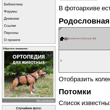
Библиотека
В фотоархиве ес
Форумы
Дневники
Родословная
Ссылки
Персоны
Bearbrook's Barnacle Bill
О проекте
Обратите внимание:
?
Отобразить коле
Потомки
Дать объявление
Список известных
Случайное фото: