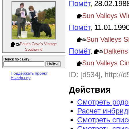
Помёт
, 28.02.198
Sun Valleys Wi
Помёт
, 11.01.199
Sun Valleys Si
Pouch Cove's Vintage
Помёт
,
Dalkens
Southwind
Поиск по сайту:
Sun Valleys Cin
ID: [d534], http://
Поддержать проект
Ньюфы.ру
Действия
Смотреть род
Расчет инбрид
Смотреть спис
Смотреть спис