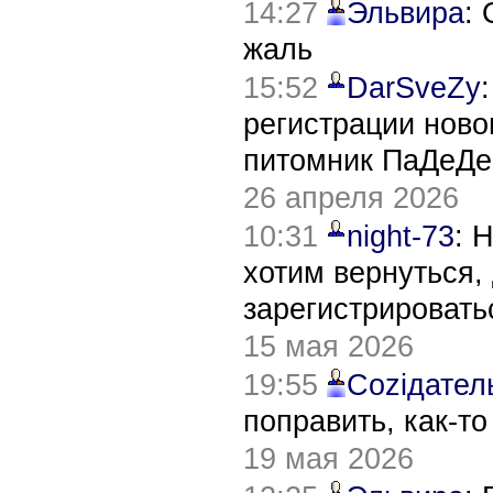
14:27
Эльвира
:
жаль
15:52
DarSveZy
регистрации нов
питомник ПаДеДе
26 апреля 2026
10:31
night-73
: 
хотим вернуться,
зарегистрировать
15 мая 2026
19:55
Соziдател
поправить, как-т
19 мая 2026