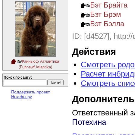
Бэт Брайта
Бэт Брэм
Бэт Бэлла
ID: [d4527], http:/
Действия
Фанньюф Атлантика
Смотреть род
(Funnewf Atlantika)
Расчет инбрид
Поиск по сайту:
Смотреть спис
Поддержать проект
Дополнитель
Ньюфы.ру
Ответственный з
Потехина