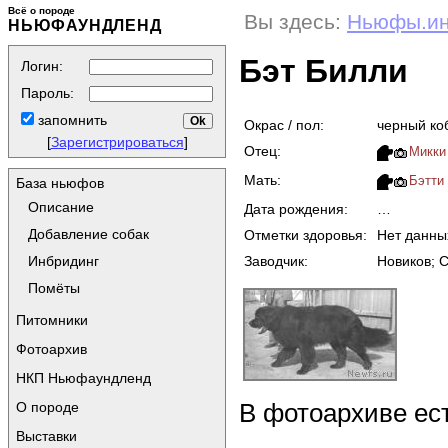
Всё о породе
Вы здесь:
Ньюфы.и
НЬЮФАУНДЛЕНД
Бэт Билли
Логин:
Пароль:
запомнить
Окрас / пол:
черный ко
[
Зарегистрироваться
]
Отец:
Микки
Мать:
Бэтти
База ньюфов
Описание
Дата рождения:
…
Добавление собак
Отметки здоровья:
Нет данны
Заводчик:
Новиков; 
Инбридинг
Помёты
Питомники
Фотоархив
НКП Ньюфаундленд
В фотоархиве ес
О породе
Выставки