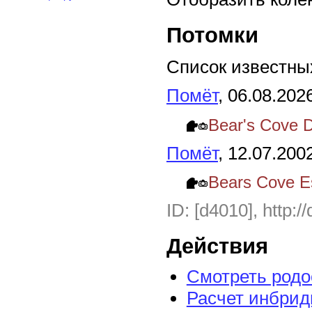
Потомки
Список известных
Помёт
, 06.08.202
Bear's Cove D
Помёт
, 12.07.200
Bears Cove E
ID: [d4010], http:/
Действия
Смотреть род
Расчет инбрид