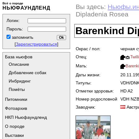
Всё о породе
Вы здесь:
Ньюфы.и
НЬЮФАУНДЛЕНД
Dipladenia Rosea
Логин:
Barenkind Di
Пароль:
запомнить
[
Зарегистрироваться
]
Окрас / пол:
черная с
Отец:
База ньюфов
Twil
Описание
Мать:
Barenk
Добавление собак
Даты жизни:
20.11.1
Инбридинг
Титулы:
VDH/DNK
Помёты
Отметки здоровья:
HD A2
Номер родословной
VDH NZB
Питомники
Заводчик:
Австр
Фотоархив
НКП Ньюфаундленд
О породе
Выставки