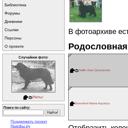
Библиотека
Форумы
Дневники
В фотоархиве ес
Ссылки
Персоны
Родословная
О проекте
Случайное фото:
Twillin Gate Quomandor
Нильс
Barenkind Alisma Aquatica
Поиск по сайту:
Поддержать проект
Отобразить коле
Ньюфы.ру