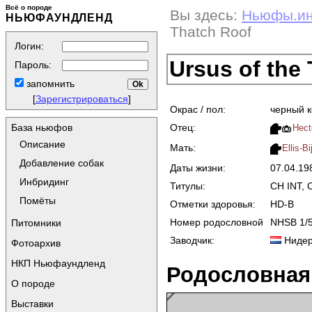
Всё о породе
Вы здесь:
Ньюфы.и
НЬЮФАУНДЛЕНД
Thatch Roof
Логин:
Ursus of the
Пароль:
запомнить
[
Зарегистрироваться
]
Окрас / пол:
черный 
Отец:
База ньюфов
Hect
Описание
Мать:
Ellis-B
Добавление собак
Даты жизни:
07.04.1
Инбридинг
Титулы:
CH INT, 
Помёты
Отметки здоровья:
HD-B
Номер родословной
NHSB 1/
Питомники
Заводчик:
Нидер
Фотоархив
НКП Ньюфаундленд
Родословная
О породе
Выставки