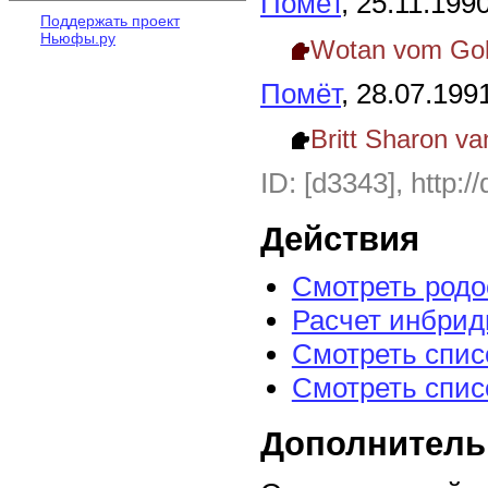
Помёт
, 25.11.199
Поддержать проект
Ньюфы.ру
Wotan vom Gol
Помёт
, 28.07.199
Britt Sharon va
ID: [d3343], http:/
Действия
Смотреть род
Расчет инбрид
Смотреть спис
Смотреть спис
Дополнитель