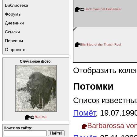
Библиотека
Hector van het Heidemeer
Форумы
Дневники
Ссылки
Персоны
Ellis-Bijou of the Thatch Roof
О проекте
Случайное фото:
Отобразить коле
Потомки
Список известных
Помёт
, 19.07.199
Басма
Barbarossa vo
Поиск по сайту: