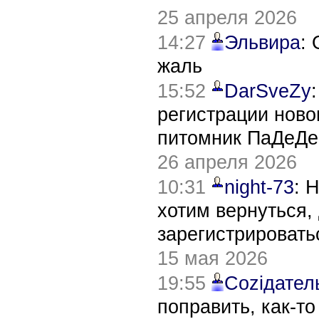
25 апреля 2026
14:27
Эльвира
:
жаль
15:52
DarSveZy
регистрации нов
питомник ПаДеДе
26 апреля 2026
10:31
night-73
: 
хотим вернуться,
зарегистрировать
15 мая 2026
19:55
Соziдател
поправить, как-т