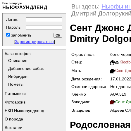
Всё о породе
Вы здесь:
Ньюфы.и
НЬЮФАУНДЛЕНД
Дмитрий Долгорукий 
Логин:
Сент Джонс 
Пароль:
запомнить
Dmitry Dolgo
[
Зарегистрироваться
]
База ньюфов
Окрас / пол:
бело-черн
Описание
Отец:
Kloofb
Добавление собак
Мать:
Сент Джо
Инбридинг
Дата рождения:
17.01.202
Помёты
Отметки здоровья:
Нет данны
Питомники
Клеймо
AUA 519
Заводчик:
Сент Дж
Фотоархив
Владелец:
Абдеев С.
НКП Ньюфаундленд
О породе
Родословная
Выставки