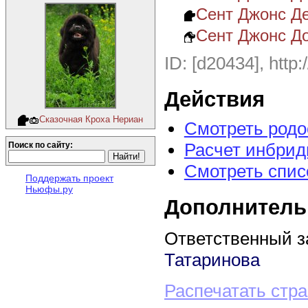
Сент Джонс Де
Сент Джонс Доб
ID: [d20434], http:
Действия
Сказочная Кроха Нериан
Смотреть род
Расчет инбрид
Поиск по сайту:
Смотреть спис
Поддержать проект
Ньюфы.ру
Дополнитель
Ответственный з
Татаринова
Распечатать стр