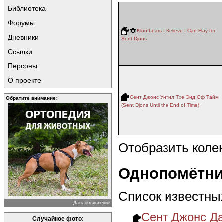
Библиотека
Форумы
Kloofbears I Believe I Can Flay for
Дневники
Sent Djons
Ссылки
Персоны
О проекте
Сент Джонс Унтил Тхе Энд Оф Тайм
Обратите внимание:
(Sent Djons Until the End of Time)
Отобразить коле
Однопомётни
Список известны
Дать объявление
Сент Джонс Да
Случайное фото: