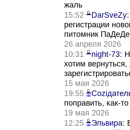
жаль
15:52
DarSveZy
регистрации нов
питомник ПаДеДе
26 апреля 2026
10:31
night-73
: 
хотим вернуться,
зарегистрировать
15 мая 2026
19:55
Соziдател
поправить, как-т
19 мая 2026
12:25
Эльвира
: