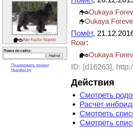
Oukaya Forev
Oukaya Foreve
Помёт
, 21.12.201
Ajer Kazko Slupski
:
Roar
Поиск по сайту:
Oukaya Forev
ID: [d16263], http:
Поддержать проект
Ньюфы.ру
Действия
Смотреть род
Расчет инбрид
Смотреть спис
Смотреть спис