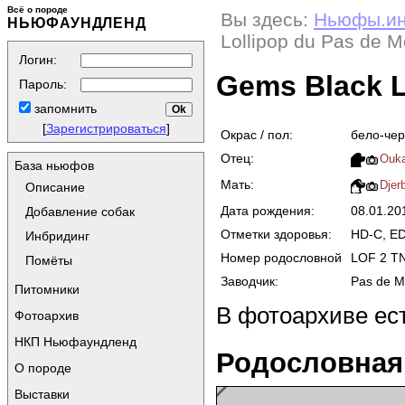
Всё о породе
Вы здесь:
Ньюфы.и
НЬЮФАУНДЛЕНД
Lollipop du Pas de M
Логин:
Gems Black L
Пароль:
запомнить
[
Зарегистрироваться
]
Окрас / пол:
бело-чер
Отец:
Ouka
База ньюфов
Мать:
Djer
Описание
Дата рождения:
08.01.20
Добавление собак
Отметки здоровья:
HD-C, ED-
Инбридинг
Номер родословной
LOF 2 T
Помёты
Заводчик:
Pas de M
Питомники
В фотоархиве ес
Фотоархив
НКП Ньюфаундленд
Родословная
О породе
Выставки