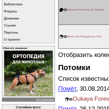
Библиотека
Oukaya Forever Avis de Tempete
Форумы
Дневники
Ссылки
Персоны
Djerba des Passagers du Vent
О проекте
Обратите внимание:
Отобразить коле
Потомки
Список известных
Помёт
, 30.08.201
Oukaya Forev
Дать объявление
Помёт
, 26.12.201
Случайное фото: