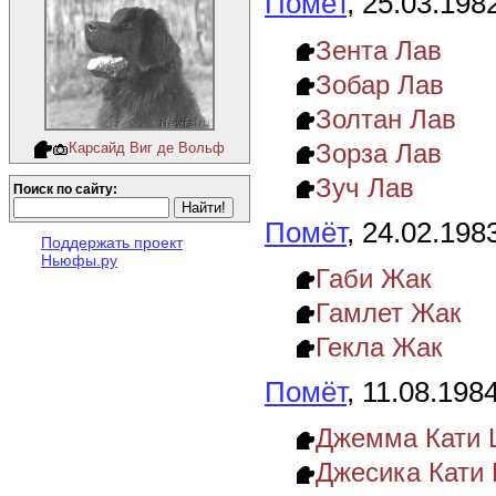
Помёт
, 25.03.198
Зента Лав
Зобар Лав
Золтан Лав
Зорза Лав
Карсайд Виг де Вольф
Зуч Лав
Поиск по сайту:
Помёт
, 24.02.198
Поддержать проект
Ньюфы.ру
Габи Жак
Гамлет Жак
Гекла Жак
Помёт
, 11.08.198
Джемма Кати 
Джесика Кати