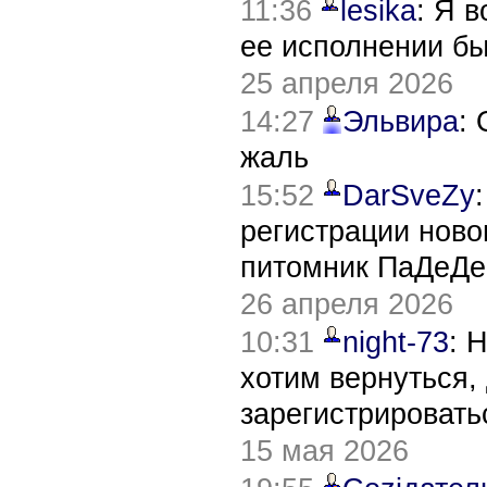
11:36
lesika
: Я 
ее исполнении б
25 апреля 2026
14:27
Эльвира
:
жаль
15:52
DarSveZy
регистрации нов
питомник ПаДеДе
26 апреля 2026
10:31
night-73
: 
хотим вернуться,
зарегистрировать
15 мая 2026