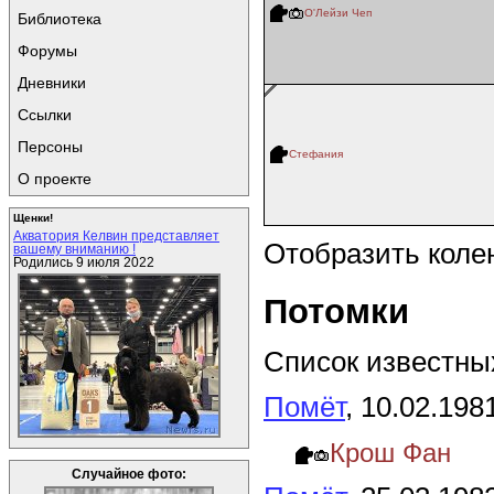
О'Лейзи Чеп
Библиотека
Форумы
Дневники
Ссылки
Персоны
Стефания
О проекте
Щенки!
Акватория Келвин представляет
Отобразить коле
вашему вниманию !
Родились 9 июля 2022
Потомки
Список известных
Помёт
, 10.02.198
Крош Фан
Случайное фото: