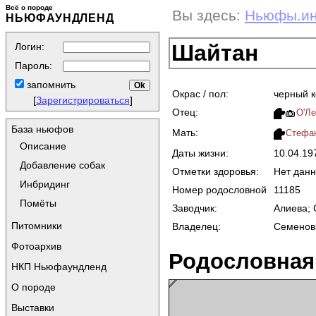
Всё о породе
Вы здесь:
Ньюфы.и
НЬЮФАУНДЛЕНД
Шайтан
Логин:
Пароль:
запомнить
Окрас / пол:
черный 
[
Зарегистрироваться
]
Отец:
О'Ле
База ньюфов
Мать:
Стефа
Описание
Даты жизни:
10.04.1
Добавление собак
Отметки здоровья:
Нет дан
Инбридинг
Номер родословной
11185
Помёты
Заводчик:
Алиева;
Питомники
Владелец:
Семенов
Фотоархив
Родословная
НКП Ньюфаундленд
О породе
Выставки