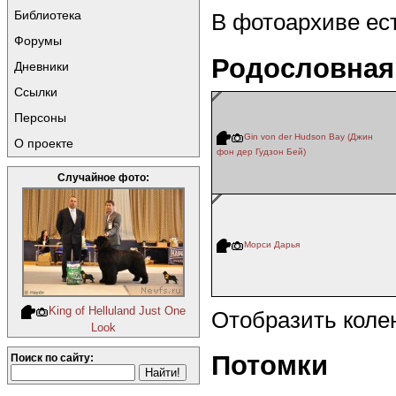
Библиотека
В фотоархиве ес
Форумы
Родословная
Дневники
Ссылки
Персоны
Gin von der Hudson Bay (Джин
О проекте
фон дер Гудзон Бей)
Случайное фото:
Морси Дарья
King of Helluland Just One
Отобразить коле
Look
Потомки
Поиск по сайту: