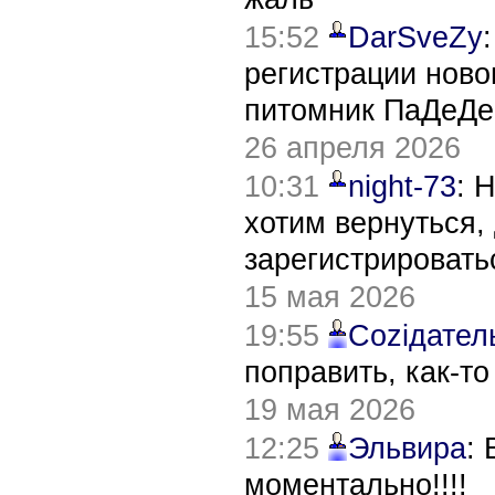
15:52
DarSveZy
регистрации нов
питомник ПаДеДе
26 апреля 2026
10:31
night-73
: 
хотим вернуться,
зарегистрировать
15 мая 2026
19:55
Соziдател
поправить, как-т
19 мая 2026
12:25
Эльвира
:
моментально!!!!