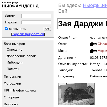
Всё о породе
Вы здесь:
Ньюфы.и
НЬЮФАУНДЛЕНД
Бей
Логин:
Зая Дарджи 
Пароль:
запомнить
[
Зарегистрироваться
]
Окрас / пол:
черная су
Отец:
База ньюфов
Gin vo
Описание
Мать:
Морси
Добавление собак
Даты жизни:
03.03.197
Инбридинг
Отметки здоровья:
Нет данны
Помёты
Заводчик:
Точкова; 
Владелец:
Вабишевич
Питомники
Фотоархив
НКП Ньюфаундленд
О породе
Выставки