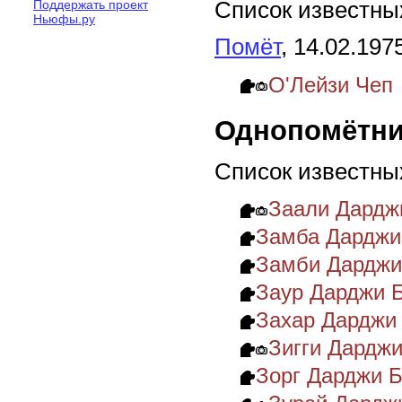
Список известных
Поддержать проект
Ньюфы.ру
Помёт
, 14.02.197
О'Лейзи Чеп
Однопомётни
Список известны
Заали Дардж
Замба Дарджи
Замби Дарджи
Заур Дарджи 
Захар Дарджи
Зигги Дардж
Зорг Дарджи 