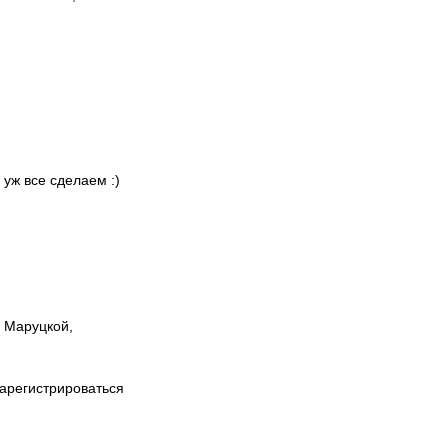
 уж все сделаем :)
ы Маруцкой,
зарегистрироваться