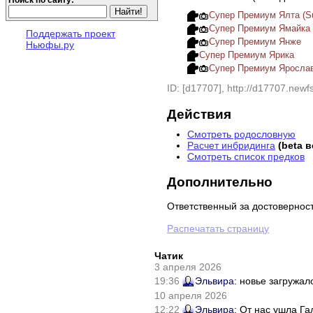
Супер Премиум Ялта (Su
Супер Премиум Ямайка
Поддержать проект
Супер Премиум Янже
Ньюфы.ру
Супер Премиум Ярика
Супер Премиум Яросла
ID: [d17707], http://d17707.newfs
Действия
Смотреть родословную
Расчет инбридинга
(beta 
Смотреть список предков
Дополнительно
Ответственный за достовернос
Распечатать страницу
Чатик
3 апреля 2026
19:36
Эльвира
: новье загружал
10 апреля 2026
12:22
Эльвира
: От нас ушла Г