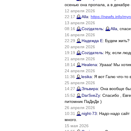
осенью она пропала, а в декабре 
12 апреля 2026
22:17
Alla
:
https://newfs.info/myr
13 апреля 2026
08:16
Соziдатель
:
Alla
, спас
16 апреля 2026
22:29
Надежда Е
: Будем жить?
20 апреля 2026
19:19
Соziдатель
: Ну, если лю
21 апреля 2026
18:14
Healena
: Урааа! Мы хоти
24 апреля 2026
11:36
lesika
: Я вот Галю что-т
25 апреля 2026
14:27
Эльвира
: Она вообще бы
15:52
DarSveZy
: Спасибо , Ев
питомник ПаДеДе )
26 апреля 2026
10:31
night-73
: Надо-надо сайт
много.
15 мая 2026