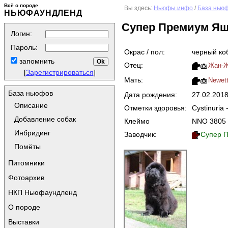
Всё о породе
Вы здесь:
Ньюфы.инфо
/
База нью
НЬЮФАУНДЛЕНД
Супер Премиум Яш
Логин:
Пароль:
Окрас / пол:
черный ко
запомнить
Отец:
Жан-Ж
[
Зарегистрироваться
]
Мать:
Newett
База ньюфов
Дата рождения:
27.02.201
Описание
Отметки здоровья:
Cystinuria 
Добавление собак
Клеймо
NNO 3805
Инбридинг
Заводчик:
Супер П
Помёты
Питомники
Фотоархив
НКП Ньюфаундленд
О породе
Выставки