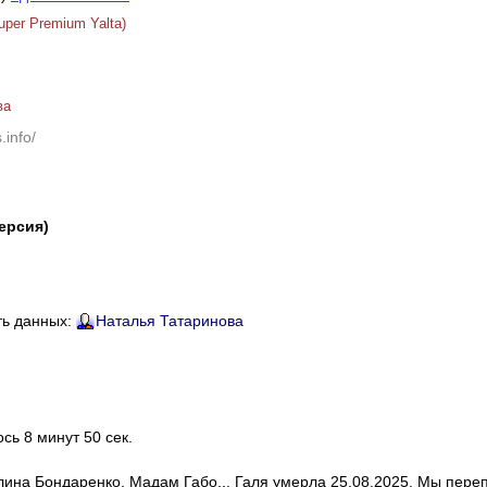
per Premium Yalta)
ва
.info/
версия)
ть данных:
Наталья Татаринова
ось 8 минут 50 сек.
алина Бондаренко, Мадам Габо... Галя умерла 25.08.2025. Мы пере