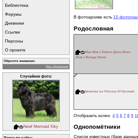
Библиотека
Форумы
В фотоархиве есть
15 фотогра
Дневники
Родословная
Ссылки
Персоны
О проекте
Жан-Жак с Берега Дона (Zhan-
Zhak s Berega Dona)
Обратите внимание:
Дать объявление
Случайное фото:
Newettas Ice Princess Of Denmark
Отобразить колен:
4
5
6
7
8
9
1
Однопомётники
Newf Mermaid Xiky
Список известных (базе данны
Поиск по сайту: