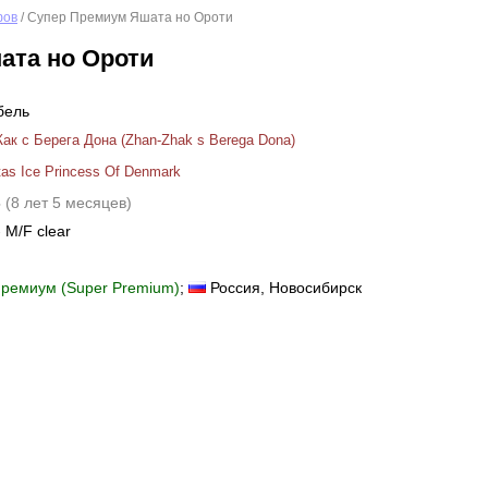
фов
/ Супер Премиум Яшата но Ороти
ата но Ороти
бель
ак с Берега Дона (Zhan-Zhak s Berega Dona)
as Ice Princess Of Denmark
8
(8 лет 5 месяцев)
- M/F clear
ремиум (Super Premium)
;
Россия
, Новосибирск