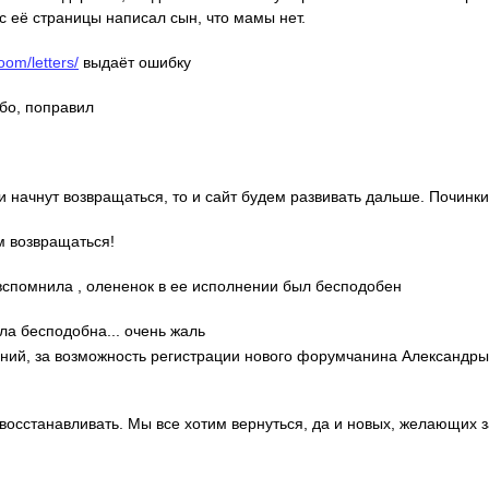
с её страницы написал сын, что мамы нет.
oom/letters/
выдаёт ошибку
ибо, поправил
ди начнут возвращаться, то и сайт будем развивать дальше. Починки
м возвращаться!
о вспомнила , олененок в ее исполнении был бесподобен
ла бесподобна... очень жаль
гений, за возможность регистрации нового форумчанина Александр
 восстанавливать. Мы все хотим вернуться, да и новых, желающих 