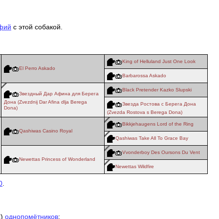
фий
с этой собакой.
King of Helluland Just One Look
El Perro Askado
Barbarossa Askado
Black Pretender Kazko Slupski
Звездный Дар Афина для Берега
Дона (Zvezdnij Dar Afina dlja Berega
Звезда Ростова с Берега Дона
Dona)
(Zvezda Rostova s Berega Dona)
Bikkjehaugens Lord of the Ring
Qashiwas Casino Royal
Qashiwas Take All To Grace Bay
Vvonderboy Des Oursons Du Vent
Newettas Princess of Wonderland
Newettas Wildfire
0
.
х)
однопомётников
: