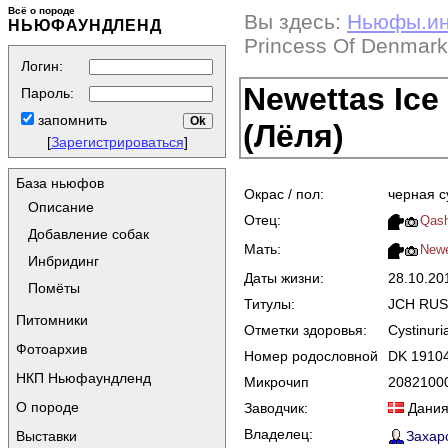
Всё о породе
Вы здесь:
Ньюфы.и
НЬЮФАУНДЛЕНД
Princess Of Denmark
Логин:
Newettas Ice
Пароль:
запомнить
(Лёля)
[
Зарегистрироваться
]
База ньюфов
Окрас / пол:
черная с
Описание
Отец:
Qash
Добавление собак
Мать:
Newe
Инбридинг
Даты жизни:
28.10.20
Помёты
Титулы:
JCH RUS
Питомники
Отметки здоровья:
Cystinuri
Фотоархив
Номер родословной
DK 19104
НКП Ньюфаундленд
Микрочип
2082100
О породе
Заводчик:
Дани
Владелец:
Захаро
Выставки