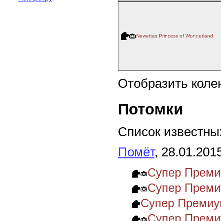
Newettas Princess of Wonderland
Отобразить коле
Потомки
Список известных
Помёт
, 28.01.201
Супер Преми
Супер Преми
Супер Преми
Супер Преми