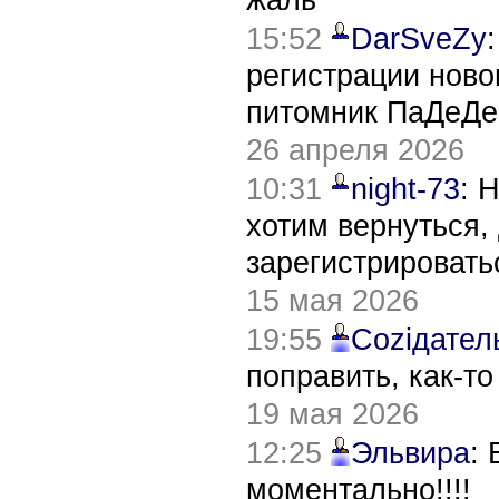
15:52
DarSveZy
регистрации нов
питомник ПаДеДе
26 апреля 2026
10:31
night-73
: 
хотим вернуться,
зарегистрировать
15 мая 2026
19:55
Соziдател
поправить, как-т
19 мая 2026
12:25
Эльвира
:
моментально!!!!