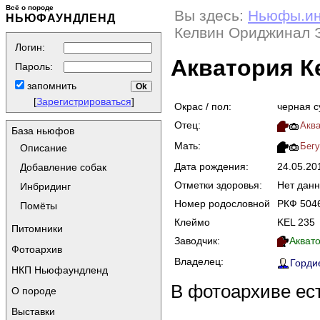
Всё о породе
Вы здесь:
Ньюфы.и
НЬЮФАУНДЛЕНД
Келвин Ориджинал 
Логин:
Акватория 
Пароль:
запомнить
[
Зарегистрироваться
]
Окрас / пол:
черная с
Отец:
Аква
База ньюфов
Мать:
Бегу
Описание
Дата рождения:
24.05.2
Добавление собак
Отметки здоровья:
Нет дан
Инбридинг
Номер родословной
РКФ 504
Помёты
Клеймо
KEL 235
Питомники
Заводчик:
Аквато
Фотоархив
Владелец:
Гордие
НКП Ньюфаундленд
В фотоархиве ес
О породе
Выставки