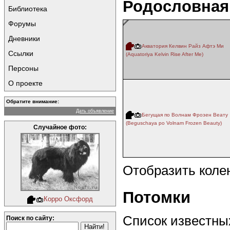
Родословная
Библиотека
Форумы
Дневники
Акватория Келвин Райз Афтэ Ми
Ссылки
(Aquatoriya Kelvin Rise After Me)
Персоны
О проекте
Обратите внимание:
Дать объявление
Бегущая по Волнам Фрозен Веату
(Beguschaya po Volnam Frozen Beauty)
Случайное фото:
Отобразить коле
Потомки
Корро Оксфорд
Список известных
Поиск по сайту: