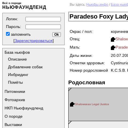
Всё о породе
Вы здесь:
Ньюфы.инфо
/
База нью
НЬЮФАУНДЛЕНД
Paradeso Foxy Lad
Логин:
Пароль:
Окрас / пол:
коричнев
запомнить
Отец:
Shalow
[
Зарегистрироваться
]
Мать:
Parade
База ньюфов
Даты жизни:
20.07.2
Описание
Отметки здоровья:
Cystinuri
Добавление собак
Номер родословной
K.C.S.B.
Инбридинг
Родословная
Помёты
Питомники
Фотоархив
Shalowseas Legal Justice
НКП Ньюфаундленд
О породе
Выставки