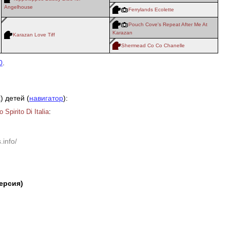
Angelhouse
Ferrylands Ecolette
Pouch Cove's Repeat After Me At
Karazan
Karazan Love Tiff
Shermead Co Co Chanelle
0
.
) детей (
навигатор
):
:
 Spirito Di Italia
.info/
версия)