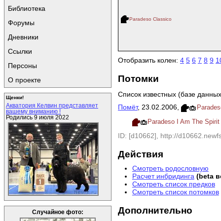
Библиотека
Paradeso Classico
Форумы
Дневники
Ссылки
Отобразить колен:
4
5
6
7
8
9
1
Персоны
Потомки
О проекте
Список известных (базе данных
Щенки!
Акватория Келвин представляет
Помёт
, 23.02.2006,
Paradeso
вашему вниманию !
Родились 9 июля 2022
Paradeso I Am The Spirit
ID: [d10662], http://d10662.newfs
Действия
Смотреть родословную
Расчет инбридинга
(beta 
Смотреть список предков
Смотреть список потомков
Дополнительно
Случайное фото: