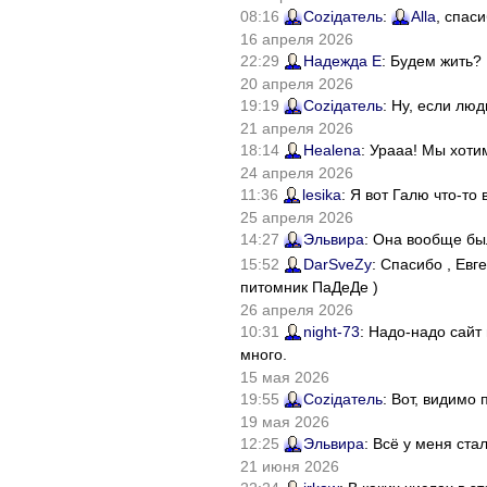
08:16
Соziдатель
:
Alla
, спас
16 апреля 2026
22:29
Надежда Е
: Будем жить?
20 апреля 2026
19:19
Соziдатель
: Ну, если лю
21 апреля 2026
18:14
Healena
: Урааа! Мы хоти
24 апреля 2026
11:36
lesika
: Я вот Галю что-т
25 апреля 2026
14:27
Эльвира
: Она вообще бы
15:52
DarSveZy
: Спасибо , Ев
питомник ПаДеДе )
26 апреля 2026
10:31
night-73
: Надо-надо сайт
много.
15 мая 2026
19:55
Соziдатель
: Вот, видимо
19 мая 2026
12:25
Эльвира
: Всё у меня ста
21 июня 2026