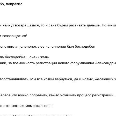
ибо, поправил
ди начнут возвращаться, то и сайт будем развивать дальше. Починки
м возвращаться!
о вспомнила , олененок в ее исполнении был бесподобен
ла бесподобна... очень жаль
гений, за возможность регистрации нового форумчанина Александр
 восстанавливать. Мы все хотим вернуться, да и новых, желающих 
 первое что нужно поправить, как-то улучшить процесс регистрации..
ло открываться моментально!!!!