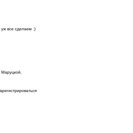
 уж все сделаем :)
ы Маруцкой,
зарегистрироваться