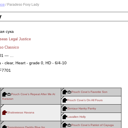
фов
/ Paradeso Foxy Lady
y
ая сука
seas Legal Justice
so Classico
001 — …
a - clear, Heart - grade 0, HD - 6/4-10
 F7701
Pouch Cove's Favorite Son
Pouch Cove's Repeat After Me At
Karazan
Pouch Cove's On All Fours
Zentaur Hanky Panky
Shalowseas Havana
Lavallen Holly
Pouch Cove's Patriot of Cayuga
Toppoloppos Daddy Blue for