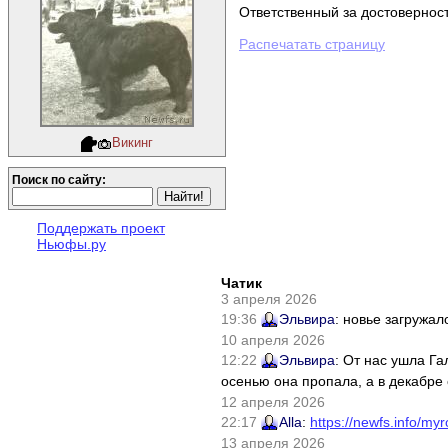
Ответственный за достовернос
Распечатать страницу
Викинг
Поиск по сайту:
Поддержать проект
Ньюфы.ру
Чатик
3 апреля 2026
19:36
Эльвира
: новье загружал
10 апреля 2026
12:22
Эльвира
: От нас ушла Г
осенью она пропала, а в декабре 
12 апреля 2026
22:17
Alla
:
https://newfs.info/myr
13 апреля 2026