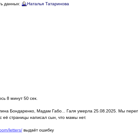
ть данных:
Наталья Татаринова
ось 8 минут 50 сек.
алина Бондаренко, Мадам Габо... Галя умерла 25.08.2025. Мы пере
с её страницы написал сын, что мамы нет.
oom/letters/
выдаёт ошибку