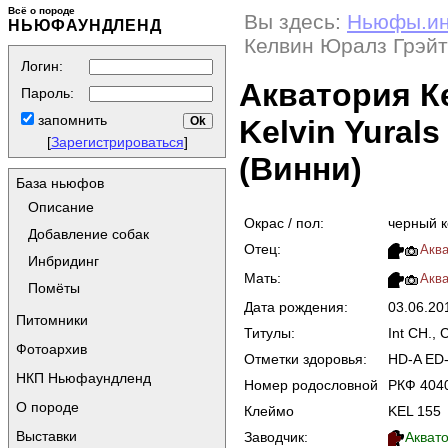
Всё о породе
Вы здесь:
Ньюфы.и
НЬЮФАУНДЛЕНД
Келвин Юралз Грэйт (
Логин:
Акватория К
Пароль:
запомнить
Kelvin Yurals
[
Зарегистрироваться
]
(Винни)
База ньюфов
Описание
Окрас / пол:
черный 
Добавление собак
Отец:
Аква
Инбридинг
Мать:
Аква
Помёты
Дата рождения:
03.06.2
Питомники
Титулы:
Int CH.,
Фотоархив
Отметки здоровья:
HD-A ED
НКП Ньюфаундленд
Номер родословной
РКФ 404
О породе
Клеймо
KEL 155
Выставки
Заводчик:
Аквато