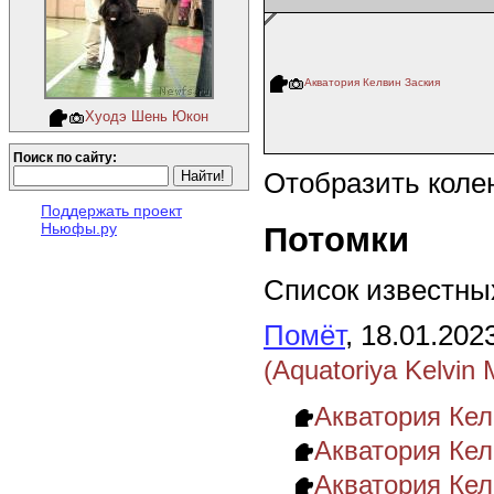
Акватория Келвин Заския
Хуодэ Шень Юкон
Поиск по сайту:
Отобразить коле
Поддержать проект
Ньюфы.ру
Потомки
Список известных
Помёт
, 18.01.202
(Aquatoriya Kelvin 
Акватория Келв
Акватория Келв
Акватория Кел