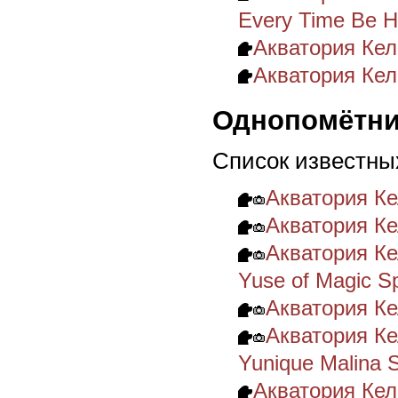
Every Time Be H
Акватория Келв
Акватория Келв
Однопомётни
Список известны
Акватория Ке
Акватория К
Акватория Ке
Yuse of Magic Spi
Акватория К
Акватория Ке
Yunique Malina S
Акватория Ке