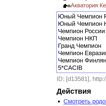
Акватория К
Юный Чемпион 
Юный Чемпион 
Чемпион России
Чемпион НКП
Гранд Чемпион
Чемпион Еврази
Чемпион Финля
5*CACIB
ID: [d13581], http:
Действия
Смотреть род