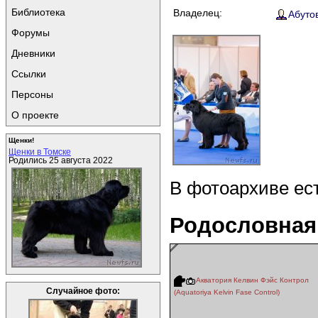
Библиотека
Владелец:
Абутов
Форумы
Дневники
Ссылки
Персоны
О проекте
Щенки!
Щенки в Томске
Родились 25 августа 2022
В фотоархиве ес
Родословная
Акватория Келвин Фэйс Контрол
Случайное фото:
(Aquatoriya Kelvin Fase Control)