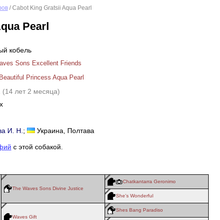
фов
/ Cabot King Gratsii Aqua Pearl
Aqua Pearl
ый кобель
ves Sons Excellent Friends
Beautiful Princess Aqua Pearl
2
(14 лет 2 месяца)
х
а И. Н.
;
Украина, Полтава
фий
с этой собакой.
Chatkantarra Geronimo
The Waves Sons Divine Justice
She's Wonderful
Shes Bang Paradiso
Waves Gift