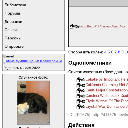
Библиотека
Форумы
Дневники
Aleze Beautiful Princess Aqua Pearl
Ссылки
Персоны
О проекте
Отобразить колен:
4
5
6
7
8
9
1
Щенки!
Самые лучшие щенки в вашу семью
Однопомётники
:)
Родились 4 июля 2022
Список известных (базе данны
Случайное фото:
Caballeros Important Per
California Charming Flirt
Canis Major Constellatio
Carolina White-black Dia
Clyde Winner Of The Rin
Crystal Was Born Under 
ID: [d11675], http://d11675.newfs
Действия