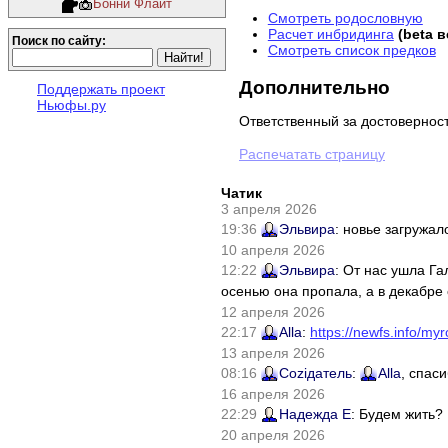
Бонни Флайт
Смотреть родословную
Расчет инбридинга
(beta 
Поиск по сайту:
Смотреть список предков
Дополнительно
Поддержать проект
Ньюфы.ру
Ответственный за достовернос
Распечатать страницу
Чатик
3 апреля 2026
19:36
Эльвира
: новье загружал
10 апреля 2026
12:22
Эльвира
: От нас ушла Г
осенью она пропала, а в декабре 
12 апреля 2026
22:17
Alla
:
https://newfs.info/myr
13 апреля 2026
08:16
Соziдатель
:
Alla
, спас
16 апреля 2026
22:29
Надежда Е
: Будем жить?
20 апреля 2026