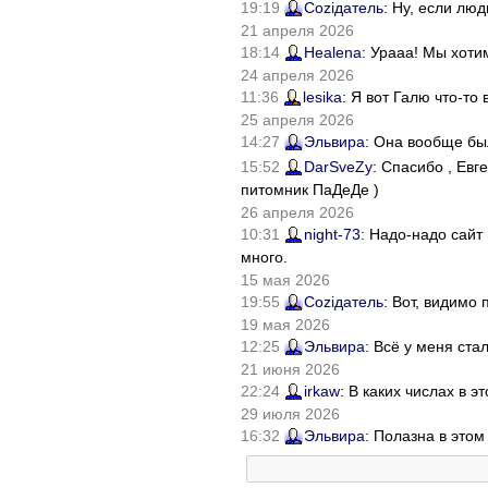
19:19
Соziдатель
: Ну, если лю
21 апреля 2026
18:14
Healena
: Урааа! Мы хоти
24 апреля 2026
11:36
lesika
: Я вот Галю что-т
25 апреля 2026
14:27
Эльвира
: Она вообще бы
15:52
DarSveZy
: Спасибо , Ев
питомник ПаДеДе )
26 апреля 2026
10:31
night-73
: Надо-надо сайт
много.
15 мая 2026
19:55
Соziдатель
: Вот, видимо
19 мая 2026
12:25
Эльвира
: Всё у меня ста
21 июня 2026
22:24
irkaw
: В каких числах в 
29 июля 2026
16:32
Эльвира
: Полазна в это