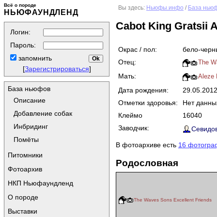
Всё о породе
Вы здесь:
Ньюфы.инфо
/
База нью
НЬЮФАУНДЛЕНД
Cabot King Gratsii 
Логин:
Пароль:
Окрас / пол:
бело-черн
запомнить
Отец:
The Wa
[
Зарегистрироваться
]
Мать:
Aleze 
База ньюфов
Дата рождения:
29.05.201
Описание
Отметки здоровья:
Нет данны
Добавление собак
Клеймо
16040
Инбридинг
Заводчик:
Севидов
Помёты
В фотоархиве есть
16 фотогра
Питомники
Родословная
Фотоархив
НКП Ньюфаундленд
О породе
The Waves Sons Excellent Friends
Выставки