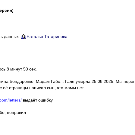
версия)
ть данных:
Наталья Татаринова
ось 8 минут 50 сек.
алина Бондаренко, Мадам Габо... Галя умерла 25.08.2025. Мы пере
с её страницы написал сын, что мамы нет.
oom/letters/
выдаёт ошибку
ибо, поправил