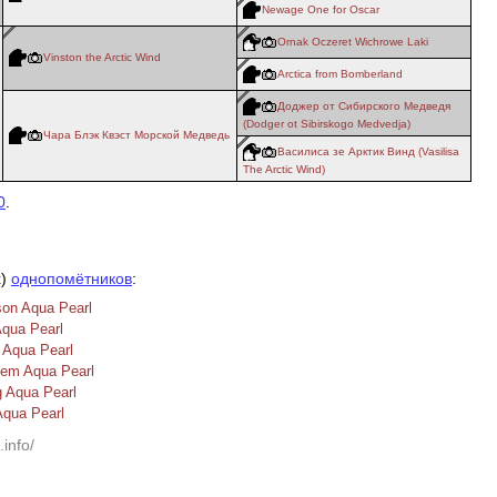
Newage One for Oscar
Ornak Oczeret Wichrowe Laki
Vinston the Arctic Wind
Arctica from Bomberland
Доджер от Сибирского Медведя
(Dodger ot Sibirskogo Medvedja)
Чара Блэк Квэст Морской Медведь
Василиса зе Арктик Винд (Vasilisa
The Arctic Wind)
0
.
х)
однопомётников
:
son Aqua Pearl
 Aqua Pearl
n Aqua Pearl
dem Aqua Pearl
g Aqua Pearl
Aqua Pearl
.info/