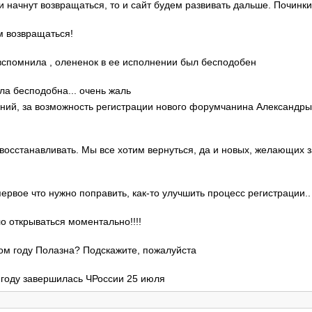
ди начнут возвращаться, то и сайт будем развивать дальше. Починки
м возвращаться!
о вспомнила , олененок в ее исполнении был бесподобен
ла бесподобна... очень жаль
гений, за возможность регистрации нового форумчанина Александр
 восстанавливать. Мы все хотим вернуться, да и новых, желающих 
 первое что нужно поправить, как-то улучшить процесс регистрации..
ло открываться моментально!!!!
этом году Полазна? Подскажите, пожалуйста
м году завершилась ЧРоссии 25 июля