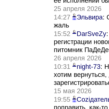
ее исполнении б
25 апреля 2026
14:27
Эльвира
:
жаль
15:52
DarSveZy
регистрации нов
питомник ПаДеДе
26 апреля 2026
10:31
night-73
: 
хотим вернуться,
зарегистрировать
15 мая 2026
19:55
Соziдател
поправить, как-т