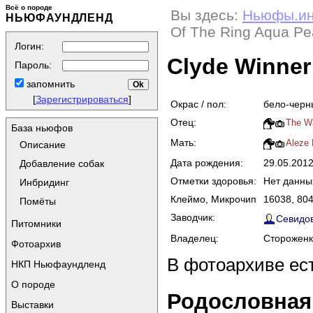
Всё о породе
Вы здесь:
Ньюфы.и
НЬЮФАУНДЛЕНД
Of The Ring Aqua Pe
Логин:
Clyde Winner
Пароль:
запомнить
[
Зарегистрироваться
]
Окрас / пол:
бело-черн
Отец:
The Wa
База ньюфов
Мать:
Aleze 
Описание
Дата рождения:
29.05.201
Добавление собак
Отметки здоровья:
Нет данны
Инбридинг
Клеймо, Микрочип
16038, 80
Помёты
Заводчик:
Севидов
Питомники
Владелец:
Стороженк
Фотоархив
В фотоархиве ес
НКП Ньюфаундленд
О породе
Родословная
Выставки