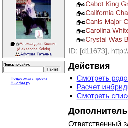
Cabot King Gr
California Cha
Canis Major C
Carolina Whit
Crystal Was 
Александрия Келвин
ID: [d11673], http:
(Aleksandria Kelvin)
Абутова Татьяна
Действия
Поиск по сайту:
Смотреть род
Поддержать проект
Ньюфы.ру
Расчет инбрид
Смотреть спис
Дополнитель
Ответственный з