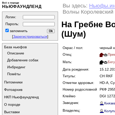
Всё о породе
Вы здесь:
Ньюфы.и
НЬЮФАУНДЛЕНД
Волны Королевский
Логин:
На Гребне В
Пароль:
запомнить
(Шум)
[
Зарегистрироваться
]
База ньюфов
Окрас / пол:
черный 
Описание
Отец:
Пре
Добавление собак
Мать:
Бегу
Инбридинг
Дата рождения:
15.12.2
Помёты
Титулы:
CH RKF
Питомники
Отметки здоровья:
HD-A, Cys
Номер родословной
РКФ 295
Фотоархив
Клеймо
DGI 127
НКП Ньюфаундленд
Заводчик:
Князев
О породе
Владелец:
Колуп
Выставки