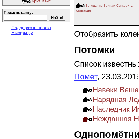
Крит Вайс
Бегущая по Волнам Сеньорита
Сенсация
Поиск по сайту:
Поддержать проект
Отобразить коле
Ньюфы.ру
Потомки
Список известных
Помёт
, 23.03.201
Навеки Ваша
Нарядная Ле
Наследник И
Нежданная Н
Однопомётни