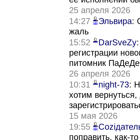
25 апреля 2026
14:27
Эльвира
:
жаль
15:52
DarSveZy
регистрации нов
питомник ПаДеДе
26 апреля 2026
10:31
night-73
: 
хотим вернуться,
зарегистрировать
15 мая 2026
19:55
Соziдател
поправить, как-т